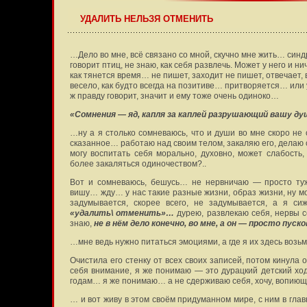
УДАЛИТЬ НЕЛЬЗЯ ОТМЕНИТЬ
…Дело во мне, всё связано со мной, скучно мне жить… синд
говорит птиц, не знаю, как себя развлечь. Может у него и ни
как тянется время… не пишет, заходит не пишет, отвечает, 
весело, как будто всегда на позитиве… притворяется… или 
ж правду говорит, значит и ему тоже очень одиноко…
«Сомнения — яд, капля за каплей разрушающий вашу д
…ну а я столько сомневаюсь, что и души во мне скоро не 
сказанное… работаю над своим телом, закаляю его, делаю с
могу воспитать себя морально, духовно, может слабость, 
более закаляться одиночеством?..
Вот и сомневаюсь, бешусь… не нервничаю — просто туж
вишу… жду… у нас такие разные жизни, образ жизни, ну мо
задумывается, скорее всего, не задумывается, а я с
«удалить\ отменить»…
дурею, развлекаю себя, нервы с
знаю,
не в нём дело конечно, во мне, а он — просто пус
…мне ведь нужно питаться эмоциями, а где я их здесь возьм
Очистила его стенку от всех своих записей, потом кинула
себя внимание, я же понимаю — это дурацкий детский ход
годам… я же понимаю… а не сдерживаю себя, хочу, вопиюще
… и вот живу в этом своём придуманном мире, с ним в глав