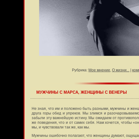
Рубрика:
Мое мнение
,
О жизни...
|
ком
МУЖЧИНЫ С МАРСА, ЖЕНЩИНЫ С ВЕНЕРЫ
Не зная, что им и положено быть разными, мужчины и женщ
друга горы обид и упреков. Мы злимся и разочаровываемся
забыли эту важнейшую истину. Мы ожидаем от противополо
же поведения, что и от самих себя. Нам хочется, чтобы «о
мы, и чувствовали так же, как мы.
Мужчины ошибочно полагают, что женщины думают, ощущаю