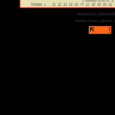
Страница 16 из 52
«
Первая
«
...
11
12
13
14
15
16
17
18
19
20
21
.
Ispanka.Com - Блог одно
Любовь, Страсть, Дружба, Ж