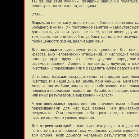
так же, как сами мужчины; женщины ошибочно полагают
реагируют так же, как они, женщины.
Итак…
Марсиане
ценят силу, деловитость, обожают соревноваться 
большего в жизни. Их постоянное занятие – самоутверждат
доказывать, что они лучше, сильнее, талантливее други
тем, насколько они способны добиваться высоких результа
полноценности жизни, реализации себя.
Для
венерианок
существуют иные ценности. Для них п
красота, мир человеческих отношений. У них уходит масс
помощь друг другу. Их самоощущение определяет
взаимоотношений. Именно в контактах с другими, в во
чувствами и переживаниями и разделять чужие радости и г
Интересы
марсиан
сосредоточены на «предметах», «вещ
чувствах. И в наши дни, на Земле, пока женщины мечтаю
мощные автомобили, компьютеры, работающие с неправдо
новинки и передовые технологии. Их заботят «вещи», спос
или иных результатов, в выражении их власти.
А для
венерианок
первостепенное значение имеет общен
переживаниями для них куда важнее, чем добиваться
результатов. Они реализуют себя в разговоре, отношени
чувство огромного удовлетворения.
Для
марсианина
крайне важно достичь результата: для нег
чего стоит, и это приносит ему моральное удовлетворение
том случае, если добился желаемых результатов собст