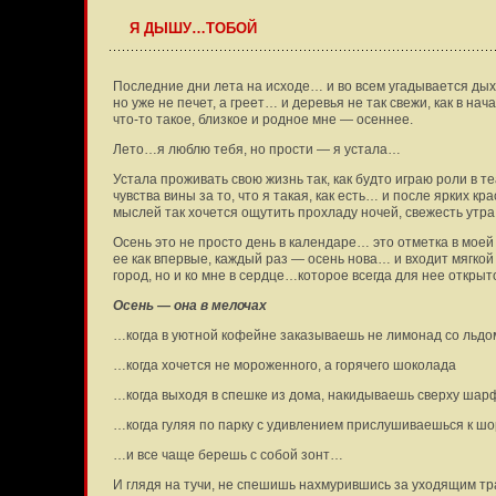
Я ДЫШУ…ТОБОЙ
Последние дни лета на исходе… и во всем угадывается дых
но уже не печет, а греет… и деревья не так свежи, как в на
что-то такое, близкое и родное мне — осеннее.
Лето…я люблю тебя, но прости — я устала…
Устала проживать свою жизнь так, как будто играю роли в 
чувства вины за то, что я такая, как есть… и после ярких к
мыслей так хочется ощутить прохладу ночей, свежесть утра
Осень это не просто день в календаре… это отметка в мое
ее как впервые, каждый раз — осень нова… и входит мягкой
город, но и ко мне в сердце…которое всегда для нее откры
Осень — она в мелочах
…когда в уютной кофейне заказываешь не лимонад со льдом
…когда хочется не мороженного, а горячего шоколада
…когда выходя в спешке из дома, накидываешь сверху ша
…когда гуляя по парку с удивлением прислушиваешься к ш
…и все чаще берешь с собой зонт…
И глядя на тучи, не спешишь нахмурившись за уходящим тр