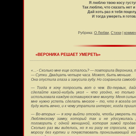
Я люблю твою косу густу
Так люблю, что сказать нет и
Дай хоть раз я тебя поцел
И тогда умереть я готов
Рубрика:
О Любви
,
Стихи
|
комме
«ВЕРОНИКА РЕШАЕТ УМЕРЕТЬ»
«…- Сколько мне еще осталось? — повторила Вероника, п
— Сутки. Двадцать четыре часа. Может, быть меньше.
Она опустила глаза и закусила губу. Но сохранила самооб
— Тогда я хочу попросить вот о чем. Во-первых, дай
сделайте какой-нибудь укол – что угодно, но тольк
использовала каждую оставшуюся мне минуту. Меня сильно 
мне нужно успеть сделать многое – то, что я всегда о
буду жить вечно, и к чему утратила интерес, когда пришл
— Во-вторых — я хочу выйти отсюда, чтобы умереть там
Люблянскому замку, который так и не удосужилась 
поговорить с одной женщиной, которая зимой прода
Сколько раз мы виделись, но я ни разу не спросила, как
морозу без куртки и почувствовать пронизывающий хол