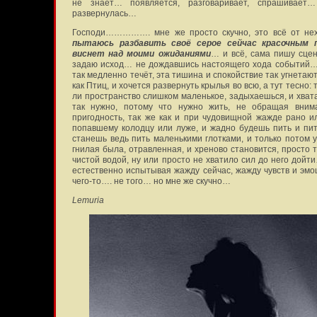
не знает… появляется, разговаривает, спрашивае
развернулась…
Господи……………. мне же просто скучно, это всё от нех
пытаюсь разбавить своё серое сейчас красочным п
виснет над моими ожиданиями
… и всё, сама пишу сцен
задаю исход… не дождавшись настоящего хода событий… п
так медленно течёт, эта тишина и спокойствие так угнетаю
как Птиц, и хочется развернуть крылья во всю, а тут тесно:
ли пространство слишком маленькое, задыхаешься, и хвата
так нужно, потому что нужно жить, не обращая вним
пригодность, так же как и при чудовищной жажде рано и
попавшему колодцу или луже, и жадно будешь пить и пит
станешь ведь пить маленькими глотками, и только потом 
гнилая была, отравленная, и хреново становится, просто 
чистой водой, ну или просто не хватило сил до него дойт
естественно испытывая жажду сейчас, жажду чувств и эмоц
чего-то…. не того… но мне же скучно…
Lemuria