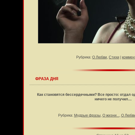
Рубрика:
О Любви
,
Стихи
|
коммен
ФРАЗА ДНЯ
Как становятся бессердечными? Все просто: отдал о
ничего не получил…
Рубрика:
Мудрые фразы
,
О жизни...
,
О Любв