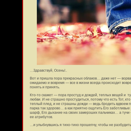
…Здравствуй, Осень!..
Вот и пришла пора прекрасных облаков… даже нет — ворвал
ожидаемо и вовремя — все в жизни всегда происходит вовре
понять и принять.
Кто-то скажет — пора простуд и дождей, теплых вещей и т
любви. И не страшно простудиться, потому что есть Тот, кто
теплый плед, и не страшны дожди — ведь бродить вдвоем 
парка так здорово… а как приятно ощутить Его заботливые 
шарф, Его дыхание на своих замерзших пальчиках… а тучи —
ее атрибутов.
…и улыбнувшись я тихо-тихо прошепчу, чтобы не разбудить 