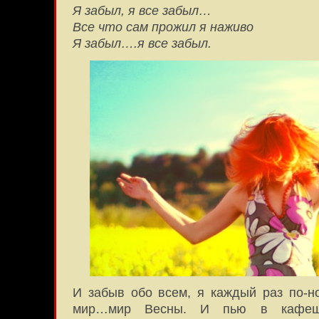
Я забыл, я все забыл…
Все что сам прожил я наживо
Я забыл….я все забыл.
И забыв обо всем, я каждый раз по-н
мир…мир Весны. И пью в кафешк