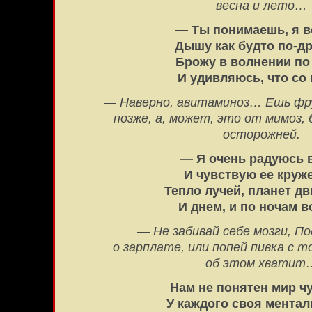
весна и лето…
— Ты понимаешь, я в
Дышу как будто по-д
Брожу в волнении по
И удивляюсь, что со
— Наверно, авитаминоз… Ешь фр
позже, а, может, это от мимоз, 
осторожней.
— Я очень радуюсь 
И чувствую ее круж
Тепло лучей, планет дв
И днем, и по ночам в
— Не забивай себе мозги, П
о зарплате, или попей пивка с т
об этом хватит
Нам не понятен мир ч
У каждого своя ментал