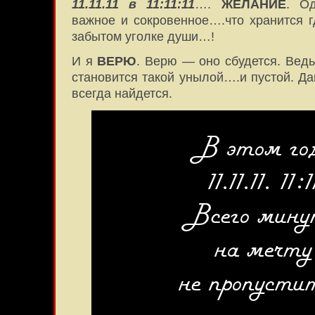
11.11.11 в 11:11:11
….
ЖЕЛАНИЕ
. Од
важное и сокровенное….что хранится г
забытом уголке души…!
И я
ВЕРЮ
. Верю — оно сбудется. Ведь
становится такой унылой….и пустой. Д
всегда найдется.