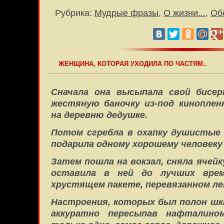
Рубрика:
Мудрые фразы
,
О жизни...
,
Об
ЖЕНЩИНА, КОТОРАЯ УХОДИЛА ПО ЧАСТЯМ..
Сначала она высыпала свой бисе
жестяную баночку из-под киноплен
на деревню дедушке.
Потом сгребла в охапку душистые
подарила одному хорошему человеку 
Затем пошла на вокзал, сняла ячейк
оставила в ней до лучших врем
хрустящем пакете, перевязанном ле
Настроения, которых был полон шка
аккуратно пересыпав нафталино