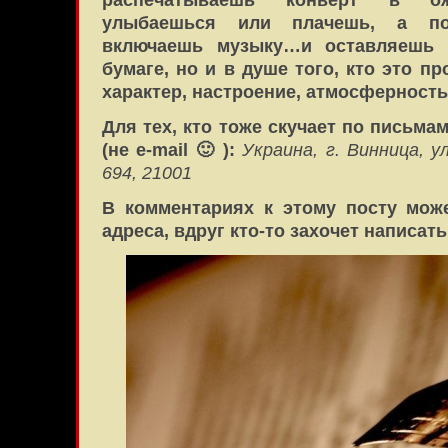
распечатываешь конверт в ож
улыбаешься или плачешь, а по
включаешь музыку…и оставляешь 
бумаге, но и в душе того, кто это 
характер, настроение, атмосфернос
Для тех, кто тоже скучает по письма
(не e-mail 🙂 ):
Украина, г. Винница, у
694, 21001
В комментариях к этому посту мож
адреса, вдруг кто-то захочет написат