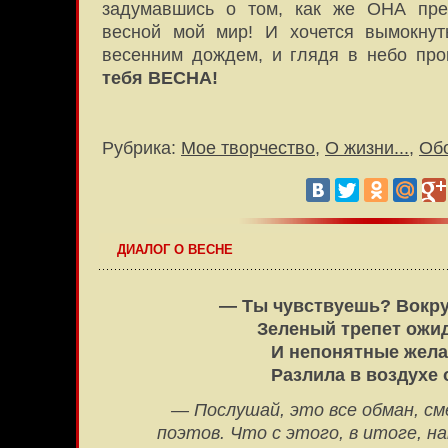
задумавшись о том, как же ОНА прек
весной мой мир! И хочется вымокну
весенним дождем, и глядя в небо про
тебя ВЕСНА!
Рубрика:
Мое творчество
,
О жизни...
,
Об
ДИАЛОГ О ВЕСНЕ
— Ты чувствуешь? Вокр
Зеленый трепет ожи
И непонятные жел
Разлила в воздухе 
— Послушай, это все обман, с
поэтов. Что с этого, в итоге, н