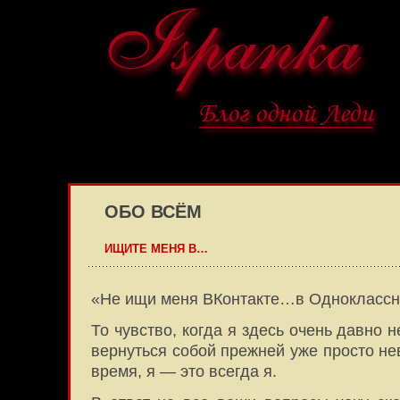
ОБО ВСЁМ
ИЩИТЕ МЕНЯ В…
«Не ищи меня ВКонтакте…в Одноклассн
То чувство, когда я здесь очень давно 
вернуться собой прежней уже просто н
время, я — это всегда я.