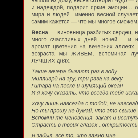
вышли из дому, весна сотворит чудо — 
и надеждой, подарит яркие эмоции… 
мира и людей.. именно весной случает
самим кажется — что мы многое сможем
Весна
— виновница разбитых сердец, н
много счастливых дней…ночей…. и 
аромат цветения на вечерних аллеях…
возраста мы ЖИВЕМ, вспоминая л
ЛУЧШИХ днях.
Такие вечера бывают раз в году
Миллиард на эру, три раза на веку
Гитара на песке и шумящий океан
И я хочу сказать, что всегда тебя искал
Хочу лишь навсегда с тобой, не навсегд
Но ты прошу не думай, что это свыше 
Вспомни те мгновения, закат и иссту
Страсть в твоих глазах ..открытость
Я забыл, все то, что важно мне