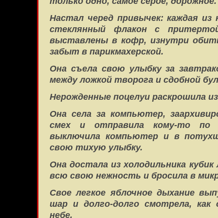
только одно, самое серое, дорожное.
Настал черед привычек: каждая из
стеклянный флакон с притертой
выставлены в кофр, изнутри обит
забыт в парикмахерской.
Она съела свою улыбку за завтрак
между ложкой творога и сдобной бул
Нерожденные поцелуи раскрошила из
Она села за компьютер, заархивир
смех и отправила кому-то по 
выключила компьютер и в потухш
свою тихую улыбку.
Она достала из холодильника кубик 
всю свою нежность и бросила в мик
Свое легкое яблочное дыхание вы
шар и долго-долго смотрела, как
небе.