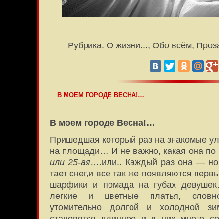
Рубрика:
О жизни...
,
Обо всём
,
Проз
В МОЕМ ГОРОДЕ ВЕСНА!…
В моем городе Весна!…
Пришедшая который раз на знакомые у
на площади… И не важно, какая она по 
или 25-ая
….или.. Каждый раз она — нов
тает снег,и все так же появляются перв
шарфики и помада на губах девуше
легкие и цветные платья, словн
утомительно долгой и холодной з
становятся длиннее и в них много со