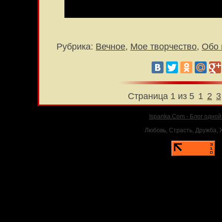
Рубрика:
Вечное
,
Мое творчество
,
Обо 
Страница 1 из 5
1
2
3
Ispanka.Com - Блог одно
Любовь, Страсть, Дружба, Ж