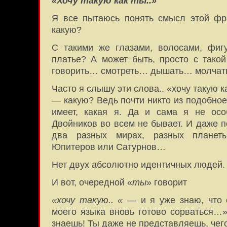
«Хочу такую как ты..»
Я все пытаюсь понять смысл этой фр
какую?
С такими же глазами, волосами, фиг
платье? А может быть, просто с такой
говорить… смотреть… дышать… молчать
Часто я слышу эти слова.. «хочу такую к
— какую? Ведь почти никто из подобное
имеет, какая я. Да и сама я не осо
Двойников во всем не бывает. И даже 
два разных мирах, разных плане
Юпитеров или Сатурнов…
Нет двух абсолютно идентичных людей.
И вот, очередной «
ты
» говорит
«хочу такую.. «
— и я уже знаю, что 
моего языка вновь готово сорваться…
знаешь! Ты даже не представляешь, чег