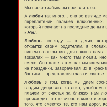
Мы просто забываем проявлять ее.
А
любви
так много… она во взгляде ма
переплетении пальцев влюбленных,
который покупает на последние деньги 
к
Ней
.
Любовь
повсюду — в детях, кото
открытки своим родителям, в словах
пишем на открытках для важных нам лю
вокзалах — как много там любви, иног
смехе. Она даже в том, как мы идем ма
на праздники, заворачивая их в краси
бантики… представляя глаза и счастье 
Любовь
в том, когда мы даем сосис
гладим дворового котенка, улыбаемся
плачем от счастья за близких нам лю
происходит что-то очень важное и хор
того, что смеются те, кто нам дорог. 