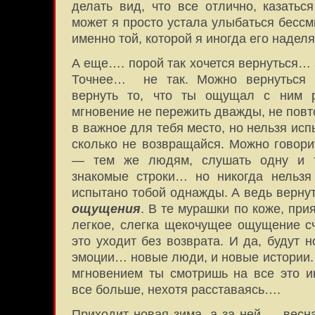
делать вид, что все отлично, казатьс
может я просто устала улыбаться бессм
именно той, которой я иногда его надел
А еще…. порой так хочется вернуться… 
Точнее… не так. Можно вернуться к
вернуть то, что ты ощущал с ним 
мгновение не пережить дважды, не повт
в важное для тебя место, но нельзя исп
сколько не возвращайся. Можно говори
— тем же людям, слушать одну и 
знакомые строки… но никогда нельзя
испытано тобой однажды. А ведь верну
ощущения
. В те мурашки по коже, при
легкое, слегка щекочущее ощущение с
это уходит без возврата. И да, будут 
эмоции… новые люди, и новые истории.
мгновением ты смотришь на все это 
все больше, нехотя расставаясь….
Приходит новая зима, а за ней — весна