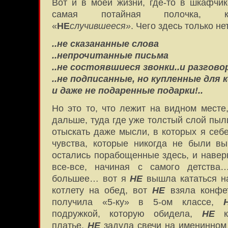
Вот и в моей жизни, где-то в шкафчик
самая потайная полочка, ко
«
НЕ
случившееся»
. Чего здесь только н
..не сказананные слова
..непрочитанные письма
..не состоявшиеся звонки..и разгов
..не подписанные, но купленные для 
и даже не подаренные подарки!..
Но это то, что лежит на видном месте
дальше, туда где уже толстый слой пыл
отыскать даже мысли, в которых я себе
чувства, которые никогда не были в
остались порабощенные здесь, и наверн
все-все, начиная с самого детства
большее… вот я
НЕ
вышла кататься на
котлету на обед, вот
НЕ
взяла конфе
получила «5-ку» в 5-ом классе,
подружкой, которую обидела,
НЕ
ку
платье,
НЕ
задула свечи на именинном