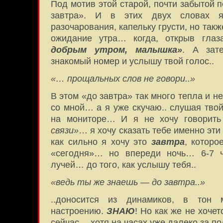
Под мотив этой старой, почти забытой 
завтра». И в этих двух словах 
разочарования, капельку грусти, но та
ожидание утра… когда, открыв гла
добрым утром, малышка»
. А зат
знакомый номер и услышу твой голос..
«… прощальных слов не говори..»
В этом «до завтра» так много тепла и 
со мной… а я уже скучаю.. слушая твой
на мониторе… И я не хочу говорит
связи»
… я хочу сказать тебе именно эти
как сильно я хочу это
завтра
, которо
«сегодня»… но впереди ночь… 6-7 ч
лучей… до того, как услышу тебя..
«ведь ты же знаешь — до завтра..»
..доносится из динамиков, в тон
настроению.
ЗНАЮ
! Но как же не хочет
сейчас… хотя на часах уже далеко за пол