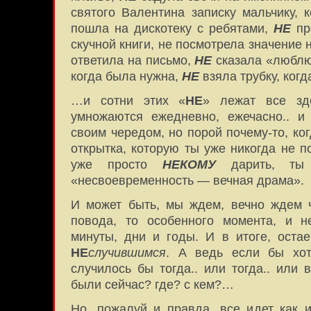
святого Валентина записку мальчику,
пошла на дискотеку с ребятами,
НЕ
пр
скучной книги, не посмотрела значение
ответила на письмо,
НЕ
сказала «люблю
когда была нужна,
НЕ
взяла трубку, ко
…и сотни этих «
НЕ
» лежат все зде
умножаются ежедневно, ежечасно.. и
своим чередом, но порой почему-то, ко
открытка, которую ты уже никогда не п
уже просто
НЕКОМУ
дарить, ты
«несвоевременность — вечная драма».
И может быть, мы ждем, вечно ждем ч
повода, то особенного момента, и н
минуты, дни и годы. И в итоге, оста
НЕ
случившимся
. А ведь если бы хот
случилось бы тогда.. или тогда.. или
были сейчас? где? с кем?…
Но, пожалуй и правда, все идет как и