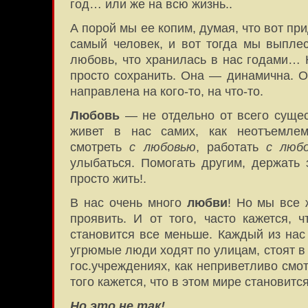
год… или же на всю жизнь..
А порой мы ее копим, думая, что вот пр
самый человек, и вот тогда мы выпле
любовь, что хранилась в нас годами… 
просто сохранить. Она — динамична. О
направлена на кого-то, на что-то.
Любовь
— не отдельно от всего суще
живет в нас самих, как неотъемле
смотреть
с любовью
, работать
с люб
улыбаться. Помогать другим, держать з
просто жить!.
В нас очень много
любви
! Но мы все 
проявить. И от того, часто кажется, 
становится все меньше. Каждый из нас 
угрюмые люди ходят по улицам, стоят в
гос.учреждениях, как неприветливо смотр
того кажется, что в этом мире становитс
Но это не так!..