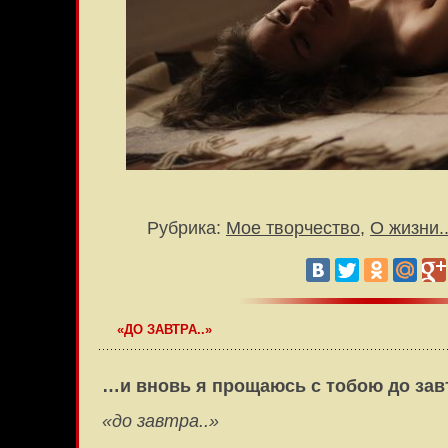
Рубрика:
Мое творчество
,
О жизни..
«ДО ЗАВТРА..»
…и вновь я прощаюсь с тобою до зав
«до завтра..»