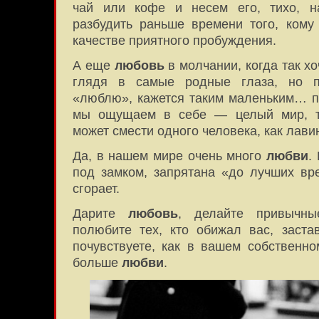
чай или кофе и несем его, тихо, н
разбудить раньше времени того, кому
качестве приятного пробуждения.
А еще
любовь
в молчании, когда так х
глядя в самые родные глаза, но п
«люблю», кажется таким маленьким… по
мы ощущаем в себе — целый мир, т
может смести одного человека, как лави
Да, в нашем мире очень много
любви
.
под замком, запрятана «до лучших вр
сгорает.
Дарите
любовь
, делайте привыч
полюбите тех, кто обижал вас, заста
почувствуете, как в вашем собственно
больше
любви
.