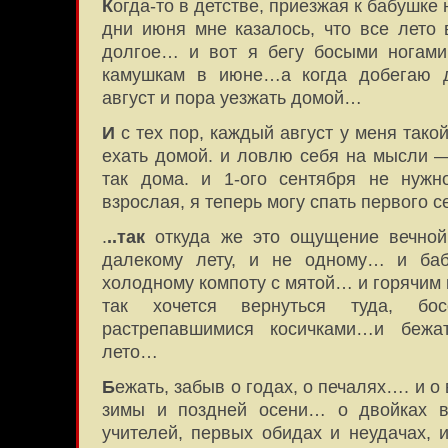
К
огда-то в детстве, приезжая к бабушке 
дни июня мне казалось, что все лето 
долгое… и вот я бегу босыми ногами
камушкам в июне…а когда добегаю 
август и пора уезжать домой…
И
с тех пор, каждый август у меня тако
ехать домой. и ловлю себя на мысли —
так дома. и 1-ого сентября не нуж
взрослая, я теперь могу спать первого 
.
..так
откуда же это ощущение вечной
далекому лету, и не одному… и ба
холодному компоту с мятой… и горячим
так хочется вернуться туда, бо
растрепавшимися косичками…и бежа
лето…
Б
ежать, забыв о годах, о печалях…. и о
зимы и поздней осени… о двойках в
учителей, первых обидах и неудачах,