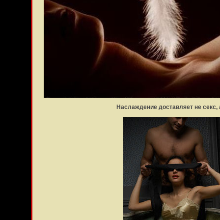
Наслаждение доставляет не секс,