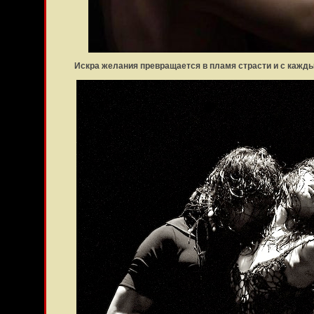
Искра желания превращается в пламя страсти и с кажды