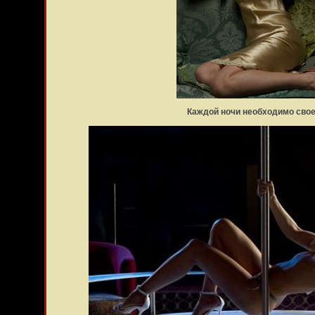
Каждой ночи необходимо сво