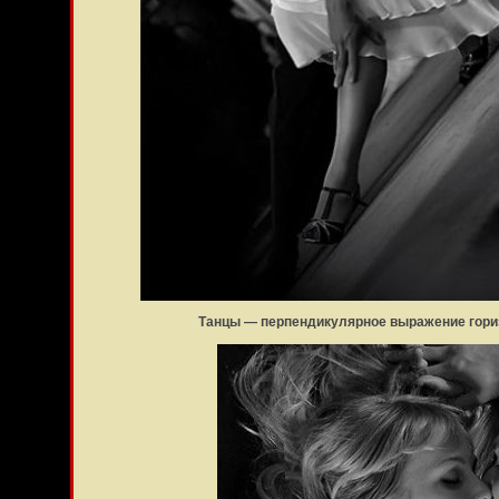
Танцы — перпендикулярное выражение гор