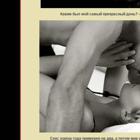
Каким был мой самый прекрасный день? —
Секс хорош года примерно на два, а потом вам