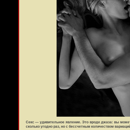
Секс — удивительное явление. Это вроде джаза: вы може
сколько угодно раз, но с бессчетным количеством вариаци