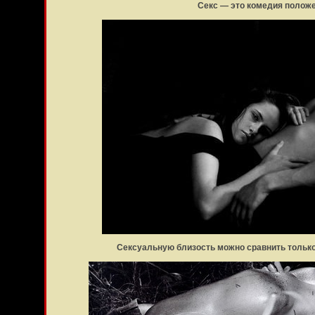
Секс — это комедия полож
Сексуальную близость можно сравнить только