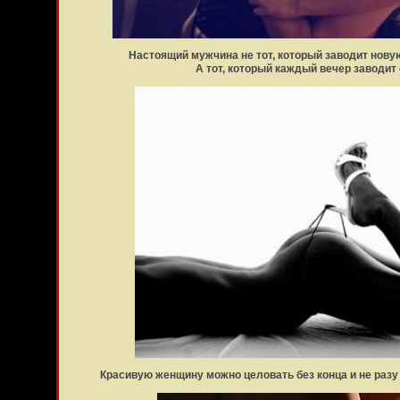
Настоящий мужчина не тот, который заводит нов
А тот, который каждый вечер заводит
Красивую женщину можно целовать без конца и не разу 