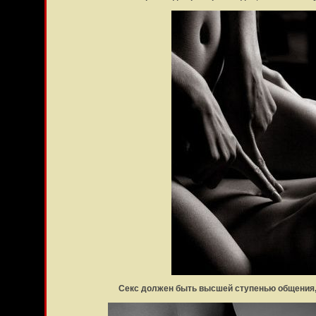
Секс должен быть высшей ступенью общения,