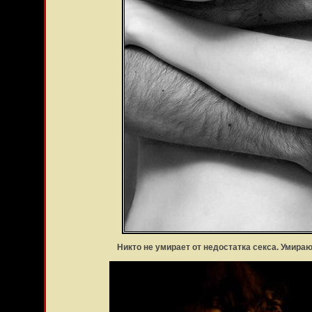
Никто не умирает от недостатка секса. Умира