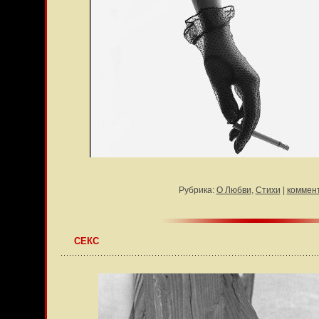
Рубрика:
О Любви
,
Стихи
|
коммен
СЕКС