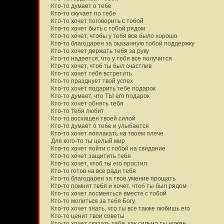
Кто-то думает о тебе
Кто-то скучает по тебе
Кто-то хочет поговорить с тобой
Кто-то хочет быть с тобой рядом
Кто-то хочет, чтобы у тебя все было хорошо
Кто-то благодарен за оказанную тобой поддержку
Кто-то хочет держать тебя за руку
Кто-то надеется, что у тебя все получится
Кто-то хочет, чтоб ты был счастлив
Кто-то хочет тебя встретить
Кто-то празднует твой успех
Кто-то хочет подарить тебе подарок
Кто-то думает, что ТЫ его подарок
Кто-то хочет обнять тебя
Кто-то тебя любит
Кто-то восхищен твоей силой
Кто-то думает о тебе и улыбается
Кто-то хочет поплакать на твоем плече
Для кого-то ты целый мир
Кто-то хочет пойти с тобой на свидание
Кто-то хочет защитить тебя
Кто-то хочет, чтоб ты его простил
Кто-то готов на все ради тебя
Кто-то благодарен за твое умение прощать
Кто-то помнит тебя и хочет, чтоб ты был рядом
Кто-то хочет посмеяться вместе с тобой
Кто-то молиться за тебя Богу
Кто-то хочет знать, что ты все также любишь его
Кто-то ценит твои советы
Кто-то хочет сказать тебе, как сильно ты нужен