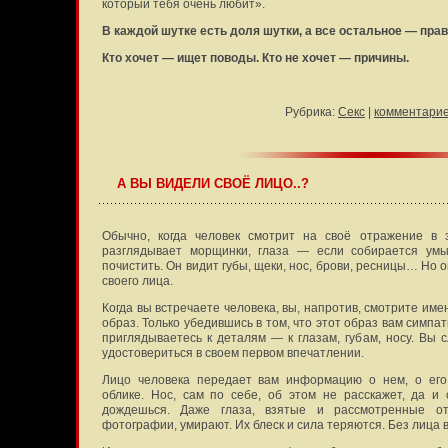
который тебя очень любит».
В каждой шутке есть доля шутки, а все остальное — пр
Кто хочет — ищет поводы. Кто не хочет — причины.
Рубрика:
Секс
|
комментарие
А ВЫ ВИДЕЛИ СВОЁ ЛИЦО..?
Обычно, когда человек смотрит на своё отражение в з
разглядывает морщинки, глаза — если собирается ум
почистить. Он видит губы, щеки, нос, брови, ресницы… Но о
своего лица.
Когда вы встречаете человека, вы, напротив, смотрите име
образ. Только убедившись в том, что этот образ вам симпа
приглядываетесь к деталям — к глазам, губам, носу. Вы 
удостовериться в своем первом впечатлении.
Лицо человека передает вам информацию о нем, о его 
облике. Нос, сам по себе, об этом не расскажет, да и 
дождешься. Даже глаза, взятые и рассмотренные от
фотографии, умирают. Их блеск и сила теряются. Без лица в