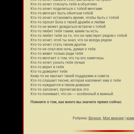
Кто-то хочет стиснуть тебя в объятиях
Кто-то хочет поделиться с тобой мечтами
Кто-то мечтает быть обнятым тобой
Кто-то хочет остановить время, чтобы быть с тобой
Кто-то просит Бога о твоей дружбе и любви
Кто-то не может дождаться встречи с тобой
Кто-то любит тебя таким, каким ты есть
Кто-то любит тебя за то, что он чувствует рядом с тобой
Кто-то хочет, чтоб ты знал, что он всегда рядом
Кто-то хочет стать твоим другом
Кто-то не спал всю ночь, думая о тебе
Кто-то живет только ради тебя
Кто-то мечтает о том, что ты его заметишь
Кто-то хочет узнать тебя лучше
Кто-то верит в тебя
Кто-то доверяет тебе
Кому-то не хватает твоей поддержки и совета
Кто-то слушает песню, которая напомнит ему о тебе
Кто-то нуждается в твоем доверии
Кто-то заплачет, прочитав все это
Кто-то понимает, что он — особенный и важный.
Помните о том, как много вы значите прямо сейчас
Рубрика:
Вечное
,
Мое мнение
|
ком