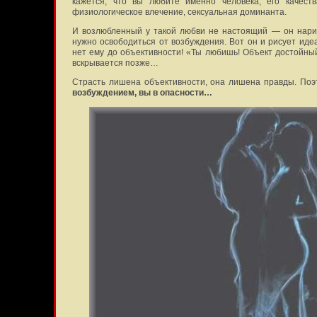
кажется, что вы любите именно человека, его качеств
физиологическое влечение, сексуальная доминанта.
И возлюбленный у такой любви не настоящий — он нарисо
нужно освободиться от возбуждения. Вот он и рисует иде
нет ему до объективности! «Ты любишь! Объект достойный
вскрывается позже…
Страсть лишена объективности, она лишена правды. Поэ
возбуждением, вы в опасности…