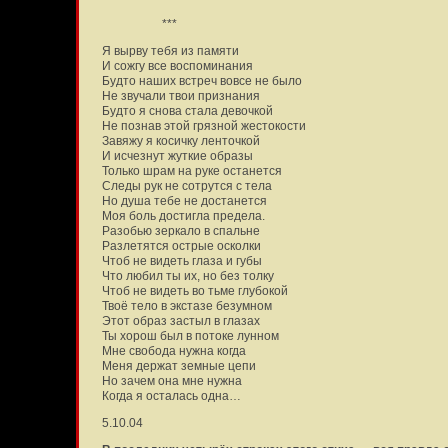
***
Я вырву тебя из памяти
И сожгу все воспоминания
Будто наших встреч вовсе не было
Не звучали твои признания
Будто я снова стала девочкой
Не познав этой грязной жестокости
Завяжу я косичку ленточкой
И исчезнут жуткие образы
Только шрам на руке останется
Следы рук не сотрутся с тела
Но душа тебе не достанется
Моя боль достигла предела.
Разобью зеркало в спальне
Разлетятся острые осколки
Чтоб не видеть глаза и губы
Что любил ты их, но без толку
Чтоб не видеть во тьме глубокой
Твоё тело в экстазе безумном
Этот образ застыл в глазах
Ты хорош был в потоке лунном
Мне свобода нужна когда
Меня держат земные цепи
Но зачем она мне нужна
Когда я осталась одна…
5.10.04