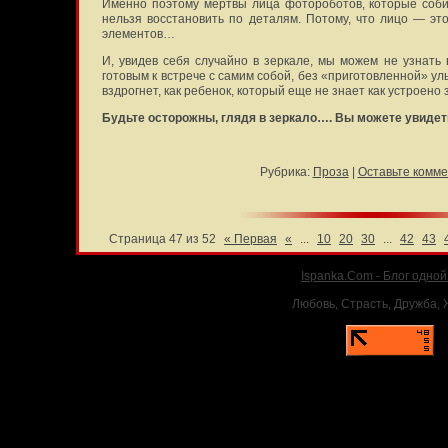
Именно поэтому мертвы лица фотороботов, которые соби
нельзя восстановить по деталям. Потому, что лицо — эт
элементов…
И, увидев себя случайно в зеркале, мы можем не узнать
готовым к встрече с самим собой, без «приготовленной» ул
вздрогнет, как ребенок, который еще не знает как устроено
Будьте осторожны, глядя в зеркало…. Вы можете увидеть
Рубрика:
Проза
|
Оставьте комме
Страница 47 из 52
« Первая
«
...
10
20
30
...
42
43
Ispanka.Com - Блог одно
Любовь, Страсть, Дружба, Ж