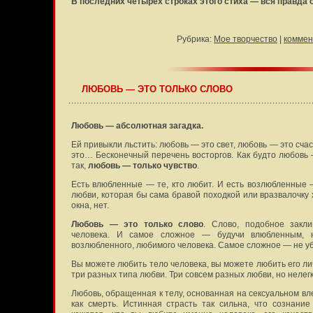
В последних четырёх строках этого стиха — вся правда
Рубрика:
Мое творчество
|
коммен
ЛЮБОВЬ — ЭТО ТОЛЬКО СЛОВО
Любовь — абсолютная загадка.
Ей привыкли льстить: любовь — это свет, любовь — это сча
это… Бесконечный перечень восторгов. Как будто любовь 
так,
любовь — только чувство
.
Есть влюбленные — те, кто любит. И есть возлюбленные — 
любви, которая бы сама бравой походкой или вразвалочку 
окна, нет.
Любовь — это только слово
. Слово, подобное закл
человека. И самое сложное — будучи влюбленным, н
возлюбленного, любимого человека. Самое сложное — не у
Вы можете любить тело человека, вы можете любить его ли
три разных типа любви. Три совсем разных любви, но нелегк
Любовь, обращенная к телу, основанная на сексуальном вл
как смерть. Истинная страсть так сильна, что сознани