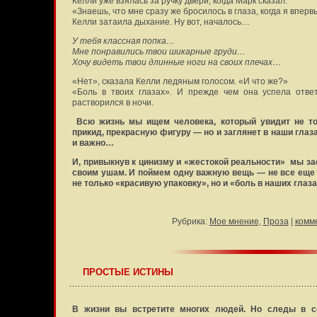
Келли уже взялась за ручку двери, когда Марк сказал:
«Знаешь, что мне сразу же бросилось в глаза, когда я впер
Келли затаила дыхание. Ну вот, началось…
У тебя классная попка…
Мне понравились твои шикарные груди…
Хочу видеть твои длинные ноги на своих плечах…
«Нет», сказала Келли ледяным голосом. «И что же?»
«Боль в твоих глазах». И прежде чем она успела отве
растворился в ночи.
Всю жизнь мы ищем человека, который увидит не то
прикид, прекрасную фигуру — но и заглянет в наши глаза.
и важно…
И, привыкнув к цинизму и «жестокой реальности» мы за
своим ушам. И поймем одну важную вещь — не все еще по
не только «красивую упаковку», но и «боль в наших глаза
Рубрика:
Мое мнение
,
Проза
|
комм
ПРОСТЫЕ ИСТИНЫ
В жизни вы встретите многих людей. Но следы в с