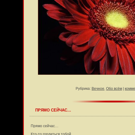
Рубрика:
Вечное
,
Обо всём
|
комме
ПРЯМО СЕЙЧАС…
Прямо сейчас…
Кто-то гордиться тобой