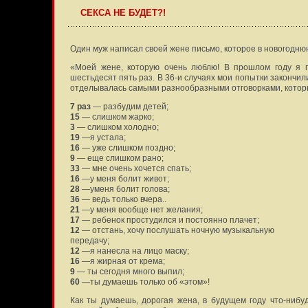
СЕКСА НЕ БУДЕТ?!
Один муж написал своей жене письмо, которое в новогодн
«Моей жене, которую очень люблю! В прошлом году я п
шестьдесят пять раз. В 36-и случаях мои попытки закончил
отделывалась самыми разнообразными отговорками, котор
7 раз
— разбудим детей;
15
— слишком жарко;
3
— слишком холодно;
19
—я устала;
16
— уже слишком поздно;
9
— еще слишком рано;
33
— мне очень хочется спать;
16
—у меня болит живот;
28
—уменя болит голова;
36
— ведь только вчера..
21
—у меня вообще нет желания;
17
— ребенок простудился и постоянно плачет;
12
— отстань, хочу послушать ночную музыкальную
передачу;
12
—я нанесла на лицо маску;
16
—я жирная от крема;
9
— ты сегодня много выпил;
60
—ты думаешь только об «этом»!
Как ты думаешь, дорогая жена, в будущем году что-нибу