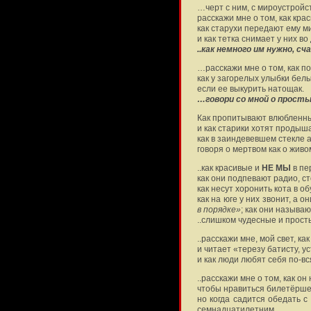
…черт с ним, с мироустройст
расскажи мне о том, как кра
как старухи передают ему м
и как тетка снимает у них в
..как немного им нужно, сч
…расскажи мне о том, как п
как у загорелых улыбки белые
если ее выкурить натощак.
…говори со мной о просты
Как пропитывают влюбленн
и как старики хотят продыша
как в заиндевевшем стекле а
говоря о мертвом как о живо
..как красивые и
НЕ МЫ
в пе
как они подпевают радио, ст
как несут хоронить кота в об
как на юге у них звонит, а 
в порядке»
; как они называ
..слишком чудесные и прост
..расскажи мне, мой свет, ка
и читает «терезу батисту, у
и как люди любят себя по-вс
..расскажи мне о том, как о
чтобы нравиться билетёрше
но когда садится обедать с
семнадцатилетним.