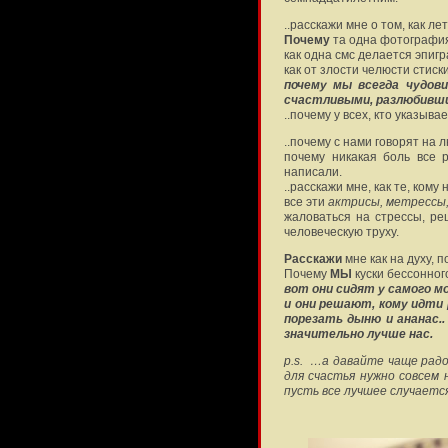
..расскажи мне о том, как 
Почему
та одна фотография,
как одна смс делается эпиг
как от злости челюсти стис
почему мы всегда чудов
счастливыми, разлюбивши
..почему у всех, кто указыва
..почему с нами говорят на
почему никакая боль все 
написали.
..расскажи мне, как те, ком
все эти
актрисы, метрессы,
жаловаться на стрессы, ре
человеческую труху.
Расскажи
мне как на духу, 
Почему
МЫ
куски бессонног
вот они сидят у самого мор
и они решают, кому идти 
порезать дыню и ананас..
значительно лучше нас.
p.s. …а давайте чаще рад
для счастья нужно совсем 
пусть все лучшее случаетс