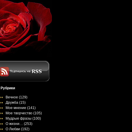
Рубрики
Вечное
(129)
Дружба
(15)
Мое мнение
(141)
Мое творчество
(105)
Мудрые фразы
(100)
О жизни…
(253)
О Любви
(192)