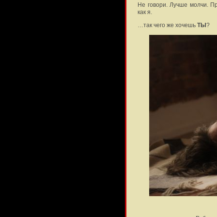
Не говори. Лучше молчи. П
как я.
…так чего же хочешь
ТЫ
?