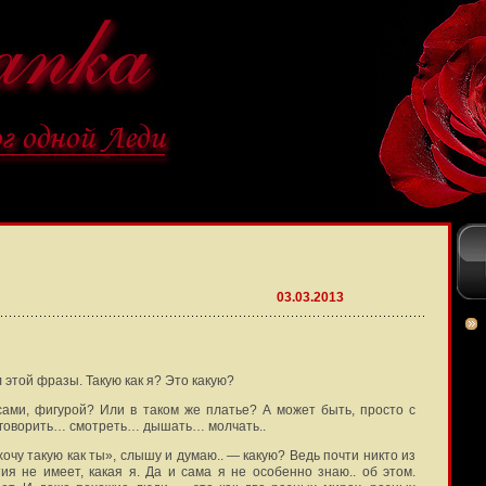
03.03.2013
 этой фразы. Такую как я? Это какую?
сами, фигурой? Или в таком же платье? А может быть, просто с
й говорить… смотреть… дышать… молчать..
хочу такую как ты», слышу и думаю.. — какую? Ведь почти никто из
ия не имеет, какая я. Да и сама я не особенно знаю.. об этом.