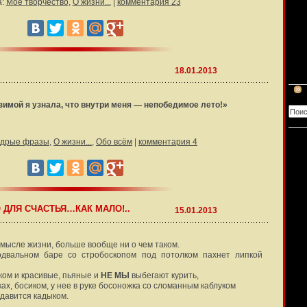
а:
Мое творчество
,
О жизни...
|
комментария 23
18.01.2013
имой я узнала, что внутри меня — непобедимое лето!»
дрые фразы
,
О жизни...
,
Обо всём
|
комментария 4
 ДЛЯ СЧАСТЬЯ…КАК МАЛО!..
15.01.2013
смысле жизни, больше вообще ни о чем таком.
одвальном баре со стробоскопом под потолком пахнет липкой
тком и красивые, пьяные и
НЕ МЫ
выбегают курить,
ках, босиком, у нее в руке босоножка со сломанным каблуком
е давится кадыком.