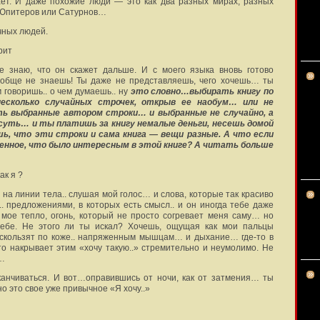
ает. И даже похожие люди — это как два разных мирах, разных
 Юпитеров или Сатурнов…
чных людей.
рит
 знаю, что он скажет дальше. И с моего языка вновь готово
обще не знаешь! Ты даже не представляешь, чего хочешь… ты
 говоришь.. о чем думаешь.. ну
это словно…выбирать книгу по
есколько случайных строчек, открыв ее наобум… или не
ь выбранные автором строки… и выбранные не случайно, а
суть… и ты платишь за книгу немалые деньги, несешь домой
, что эти строки и сама книга — вещи разные. А что если
енное, что было интересным в этой книге? А читать больше
ак я ?
 на линии тела.. слушая мой голос… и слова, которые так красиво
. предложениями, в которых есть смысл.. и он иногда тебе даже
мое тепло, огонь, который не просто согревает меня саму… но
тебе. Не этого ли ты искал? Хочешь, ощущая как мои пальцы
скользят по коже.. напряженным мышцам… и дыхание… где-то в
то накрывает этим «хочу такую..» стремительно и неумолимо. Не
й…
канчиваться. И вот…оправившись от ночи, как от затмения… ты
о это свое уже привычное «Я хочу..»