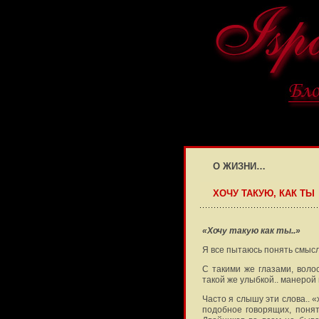
О ЖИЗНИ…
ХОЧУ ТАКУЮ, КАК ТЫ
«Хочу такую как ты..»
Я все пытаюсь понять смысл
С такими же глазами, воло
такой же улыбкой.. манеро
Часто я слышу эти слова.. «
подобное говорящих, понят