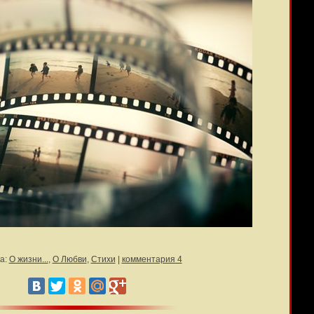
а:
О жизни...
,
О Любви
,
Стихи
|
комментария 4