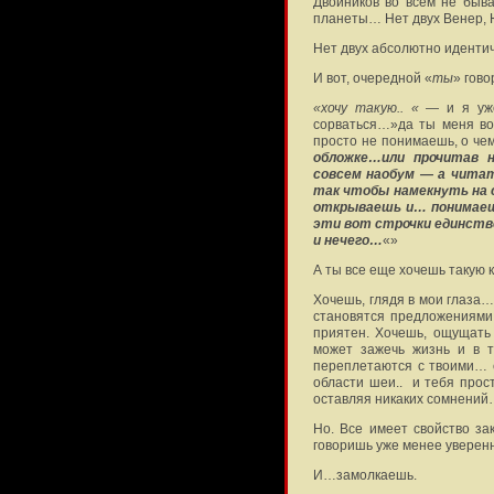
Двойников во всем не быв
планеты… Нет двух Венер,
Нет двух абсолютно иденти
И вот, очередной «
ты
» гово
«хочу такую.. «
— и я уже
сорваться…»да ты меня во
просто не понимаешь, о чем
обложке…или прочитав н
совсем наобум — а читат
так чтобы намекнуть на 
открываешь и… понимаешь
эти вот строчки единств
и нечего…
«»
А ты все еще хочешь такую к
Хочешь, глядя в мои глаза…
становятся предложениями.
приятен. Хочешь, ощущать 
может зажечь жизнь и в 
переплетаются с твоими… 
области шеи.. и тебя прос
оставляя никаких сомнени
Но. Все имеет свойство за
говоришь уже менее уверенн
И…замолкаешь.