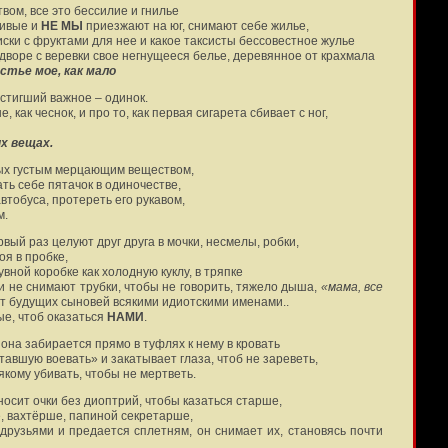
вом, все это бессилие и гнилье
сивые и
НЕ МЫ
приезжают на юг, снимают себе жилье,
иски с фруктами для нее и какое таксисты бессовестное жулье
о дворе с веревки свое негнущееся белье, деревянное от крахмала
астье мое, как мало
остигший важное – одинок.
, как чеснок, и про то, как первая сигарета сбивает с ног,
х вещах.
ых густым мерцающим веществом,
ть себе пятачок в одиночестве,
втобуса, протереть его рукавом,
м.
рвый раз целуют друг друга в мочки, несмелы, робки,
оя в пробке,
увной коробке как холодную куклу, в тряпке
они не снимают трубки, чтобы не говорить, тяжело дыша,
«мама, все
ют будущих сыновей всякими идиотскими именами..
ые, чтоб оказаться
НАМИ
.
к она забирается прямо в туфлях к нему в кровать
ставшую воевать» и закатывает глаза, чтоб не зареветь,
якому убивать, чтобы не мертветь.
н носит очки без диоптрий, чтобы казаться старше,
, вахтёрше, папиной секретарше,
 друзьями и предается сплетням, он снимает их, становясь почти