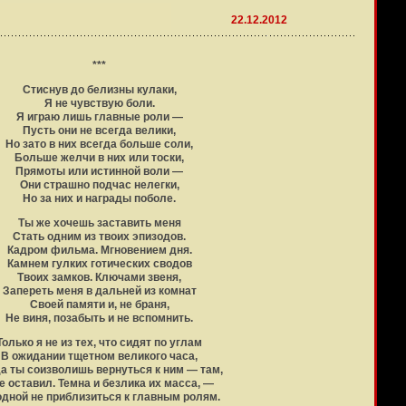
22.12.2012
***
Стиснув до белизны кулаки,
Я не чувствую боли.
Я играю лишь главные роли —
Пусть они не всегда велики,
Но зато в них всегда больше соли,
Больше желчи в них или тоски,
Прямоты или истинной воли —
Они страшно подчас нелегки,
Но за них и награды поболе.
Ты же хочешь заставить меня
Стать одним из твоих эпизодов.
Кадром фильма. Мгновением дня.
Камнем гулких готических сводов
Твоих замков. Ключами звеня,
Запереть меня в дальней из комнат
Своей памяти и, не браня,
Не виня, позабыть и не вспомнить.
Только я не из тех, что сидят по углам
В ожидании тщетном великого часа,
а ты соизволишь вернуться к ним — там,
е оставил. Темна и безлика их масса, —
одной не приблизиться к главным ролям.