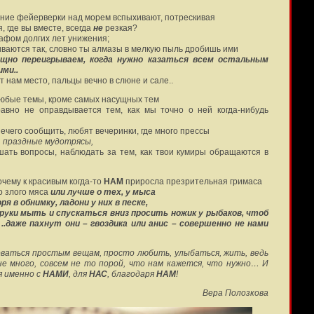
летние фейерверки над морем вспыхивают, потрескивая
 где вы вместе, всегда
не
резкая?
рафом долгих лет унижения;
киваются так, словно ты алмазы в мелкую пыль дробишь ими
ищно переигрываем, когда нужно казаться всем остальным
ми..
ет нам место, пальцы вечно в слюне и сале..
 любые темы, кроме самых насущных тем
равно не оправдывается тем, как мы точно о ней когда-нибудь
у нечего сообщить, любят вечеринки, где много прессы
 праздные мудотрясы,
шать вопросы, наблюдать за тем, как твои кумиры обращаются в
почему к красивым когда-то
НАМ
приросла презрительная гримаса
о злого мяса
или лучше о тех, у мыса
я в обнимку, ладони у них в песке,
руки мыть и спускаться вниз просить ножик у рыбаков, чтоб
 ..даже пахнут они – гвоздика или анис – совершенно не нами
оваться простым вещам, просто любить, улыбаться, жить, ведь
не много, совсем не то порой, что нам кажется, что нужно… И
я именно с
НАМИ
, для
НАС
, благодаря
НАМ
!
Вера Полозкова