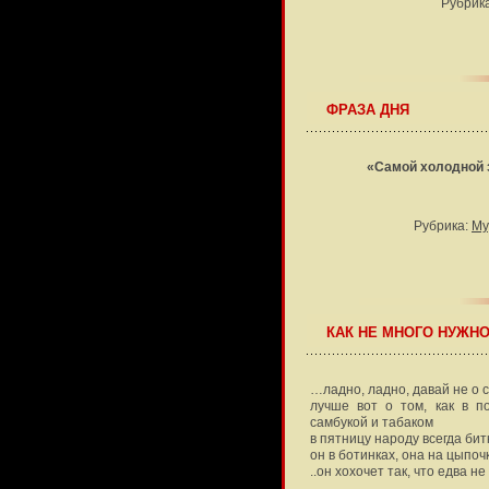
Рубрик
ФРАЗА ДНЯ
«Самой холодной з
Рубрика:
Му
КАК НЕ МНОГО НУЖНО
…ладно, ладно, давай не о 
лучше вот о том, как в п
самбукой и табаком
в пятницу народу всегда би
он в ботинках, она на цыпоч
..он хохочет так, что едва н