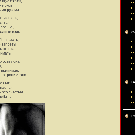
вкус сосков,
ие оков
ми руками..
ятый шёлк,
енье..
новенья,
лодный волк!
Ф
бя ласкать,
е запреты,
ь ответа,
имать..
ность лона..
,
и принимая,
на грани стона..
В
е быть..
настье,
 это счастье!
любить!
Р