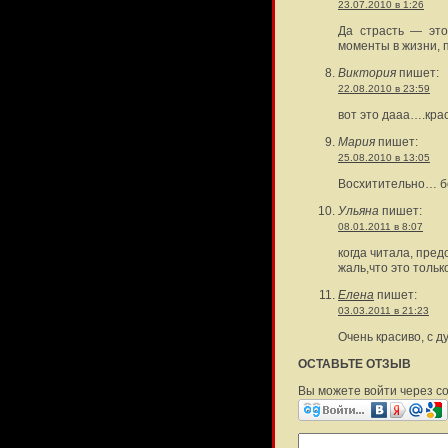
23.07.2010 в 1:26
Да страсть — это
моменты в жизни, 
Виктория
пишет:
22.08.2010 в 23:59
вот это дааа….краси
Мария
пишет:
25.08.2010 в 13:05
Восхитительно… бо
Ульяна
пишет:
08.01.2011 в 8:07
когда читала, пре
жаль,что это тольк
Елена
пишет:
03.03.2011 в 21:23
Очень красиво, с д
ОСТАВЬТЕ ОТЗЫВ
Вы можете войти через с