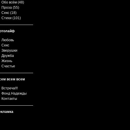
Обо всём
(48)
Проза
(55)
Секс
(18)
Стихи
(101)
отолайф
Любовь
Секс
Зверушки
Дружба
Жизнь
Счастье
сем всем всем
Встреча!!!
Фонд Надежды
Контакты
екламка