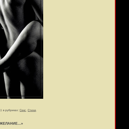
11 в рубриках:
Секс
,
Стихи
.
 «ЖЕЛАНИЕ…»