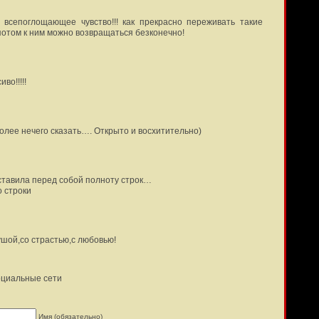
 всепоглощающее чувство!!! как прекрасно переживать такие
потом к ним можно возвращаться безконечно!
во!!!!!
лее нечего сказать…. Открыто и восхитительно)
дставила перед собой полноту строк…
о строки
ушой,со страстью,с любовью!
оциальные сети
Имя (обязательно)