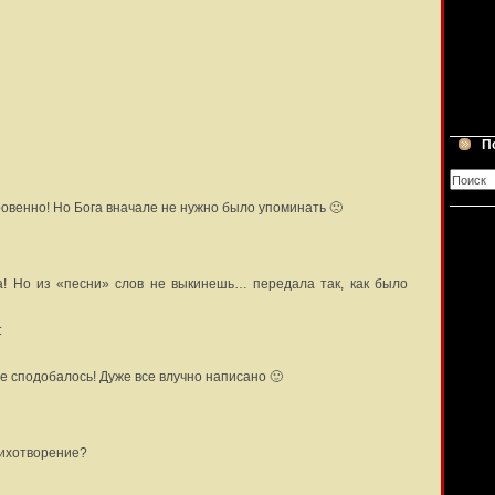
П
ровенно! Но Бога вначале не нужно было упоминать 🙁
а! Но из «песни» слов не выкинешь… передала так, как было
:
же сподобалось! Дуже все влучно написано 🙂
тихотворение?