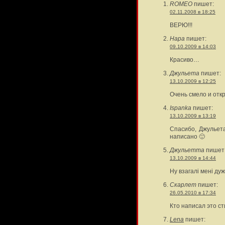
ROMEO
пишет:
02.11.2008 в 18:25
ВЕРЮ!!!
Нара
пишет:
09.10.2009 в 14:03
Красиво…
Джульета
пишет:
13.10.2009 в 12:25
Очень смело и отк
Ispanka
пишет:
13.10.2009 в 13:19
Спасибо, Джульет
написано 🙂
Джульетта
пишет
13.10.2009 в 14:44
Ну взагалі мені ду
Скарлет
пишет:
26.05.2010 в 17:34
Кто написал это с
Lena
пишет: