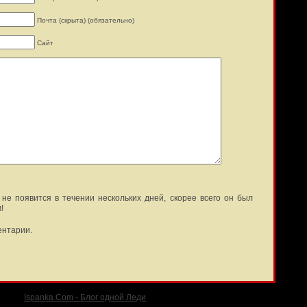
Почта (скрыта) (обязательно)
Сайт
не появится в течении нескольких дней, скорее всего он был
!
ентарии.
Ispanka.Com - Блог одной Леди