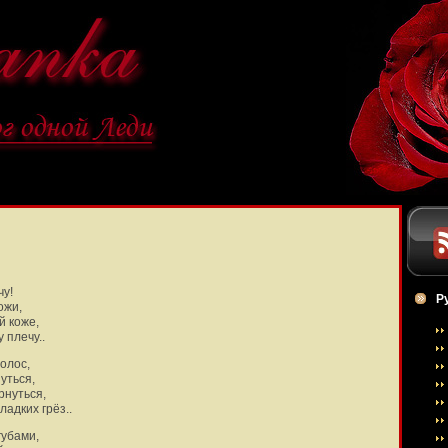
чу!
Р
ожи,
й коже,
 плечу..
олос,
уться,
рнуться,
ладких грёз..
губами,