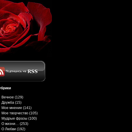
убрики
Вечное
(129)
Дружба
(15)
Мое мнение
(141)
Мое творчество
(105)
Мудрые фразы
(100)
О жизни…
(253)
О Любви
(192)