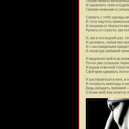
Почувствовать волшебный 
И заключить тебя в подоб
Своими нежными и сильны
Сорвать с тебя одежды м
И тела ощутить прикоснов
И опьянев от близости мг
Рычать от страсти, как го
И, как в последний раз, те
И целовать, забыв про вс
И с наслажденьем ожидат
И ласки рук любимой прин
И медленно войти во влаж
Почти уже сознание теряя
И взрыв ответной страст
Свой крик сдержать почти 
И раствориться в неге..и н
И позабыть невзгоды и не
Ведь обладать любимой —
О Боже мой! Как хочется 