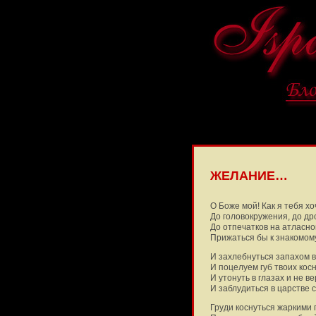
ЖЕЛАНИЕ…
О Боже мой! Как я тебя хо
До головокружения, до др
До отпечатков на атласно
Прижаться бы к знакомому
И захлебнуться запахом в
И поцелуем губ твоих косн
И утонуть в глазах и не ве
И заблудиться в царстве с
Груди коснуться жаркими 