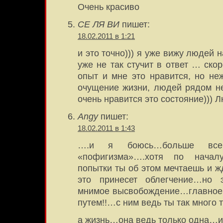
Очень красиво
СЕ ЛЯ ВИ
пишет:
18.02.2011 в 1:21
и это точно))) я уже вижу людей 
уже не так стучит в ответ … ско
опыт и мне это нравится, но неж
очущение жизни, людей рядом н
очень нравится это состояние))) Л
Angy
пишет:
18.02.2011 в 1:43
….и я боюсь…больше все
«пофигизма»….хотя по начал
попытки ты об этом мечтаешь и ж
это принесет облегчение…но э
мнимое высвобождение…главное 
путем!!…с ним ведь ты так много
а жизнь…она ведь только одна…