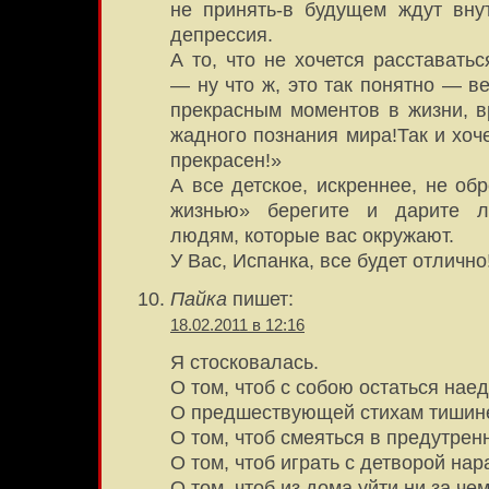
не принять-в будущем ждут вну
депрессия.
А то, что не хочется расставать
— ну что ж, это так понятно — в
прекрасным моментов в жизни, в
жадного познания мира!Так и хоч
прекрасен!»
А все детское, искреннее, не об
жизнью» берегите и дарите 
людям, которые вас окружают.
У Вас, Испанка, все будет отлично
Пайка
пишет:
18.02.2011 в 12:16
Я стосковалась.
О том, чтоб с собою остаться наед
О предшествующей стихам тишине
О том, чтоб смеяться в предутрен
О том, чтоб играть с детворой на
О том, чтоб из дома уйти ни за чем