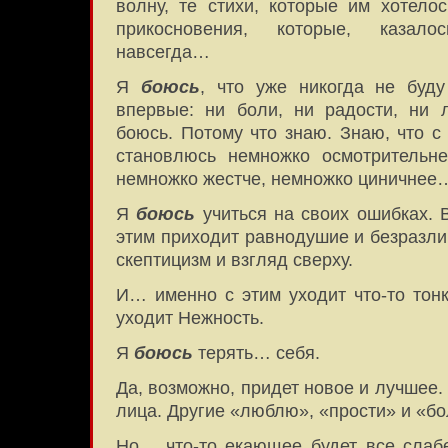
волну, те стихи, которые им хотело
прикосновения, которые, казало
навсегда…
Я
боюсь
, что уже никогда не буду
впервые: ни боли, ни радости, ни 
боюсь. Потому что знаю. Знаю, что 
становлюсь немножко осмотрительне
немножко жестче, немножко циничнее
Я
боюсь
учиться на своих ошибках. В
этим приходит равнодушие и безразли
скептицизм и взгляд сверху.
И… именно с этим уходит что-то тонк
уходит Нежность.
Я
боюсь
терять… себя.
Да, возможно, придет новое и лучшее.
лица. Другие «люблю», «прости» и «бо
Но… что-то екающее будет все слабе