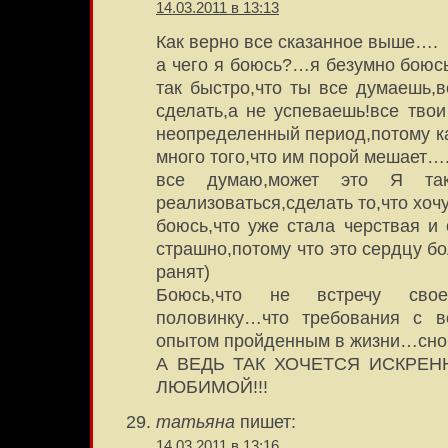
14.03.2011 в 13:13
Как верно все сказанное выше….
а чего я боюсь?…я безумно боюсь
так быстро,что ты все думаешь,в
сделать,а не успеваешь!все тво
неопределенный период,потому ка
много того,что им порой мешает…
все думаю,может это Я так
реализоваться,сделать то,что хоч
боюсь,что уже стала черствая и 
страшно,потому что это сердцу бо
ранят)
Боюсь,что не встречу свое
половинку…что требования с в
опытом пройденным в жизни…сно
А ВЕДЬ ТАК ХОЧЕТСЯ ИСКРЕ
ЛЮБИМОЙ!!!
татьяна
пишет:
14.03.2011 в 13:16