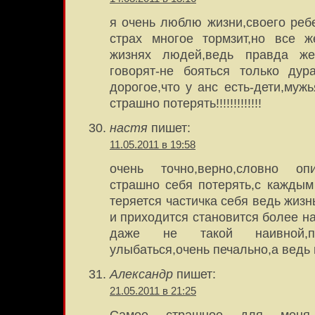
я очень люблю жизни,своего ребе
страх многое тормзит,но все ж
жизнях людей,ведь правда ж
говорят-не бояться только дура
дорогое,что у анс есть-дети,мужь
страшно потерять!!!!!!!!!!!!!
настя
пишет:
11.05.2011 в 19:58
очень точно,верно,словно оп
страшно себя потерять,с кажды
теряется частичка себя ведь жизн
и приходится становится более на
даже не такой наивной,п
улыбаться,очень печально,а ведь 
Александр
пишет:
21.05.2011 в 21:25