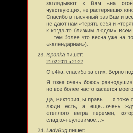
заглядывют к Вам «на огонё
чувствующих, не растерявших юн
Спасибо в тысячный раз Вам и вс
не дают нам «терять себя и «тер
к когда-то близким людям» Всем
— тем более что весна уже на по
«календарная»).
Ispanka
пишет:
21.02.2011 в 21:22
Ole4ka, спасибо за стих. Верно по
Я тоже очень боюсь равнодушия
но все более часто касается моего
Да, Виктория, ы правы — я тоже о
люди есть, а еще…очень ж
«теплого ветра перемен, кото
сладко-неуловимое…»
LadyBug
пишет: