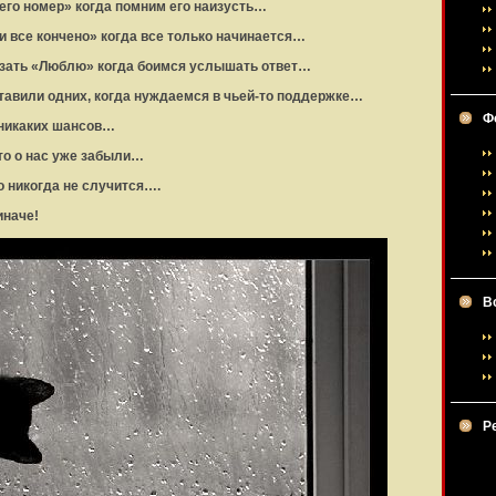
его номер» когда помним его наизусть…
 все кончено» когда все только начинается…
азать «Люблю» когда боимся услышать ответ…
тавили одних, когда нуждаемся в чьей-то поддержке…
Ф
 никаких шансов…
то о нас уже забыли…
о никогда не случится….
иначе!
В
Р