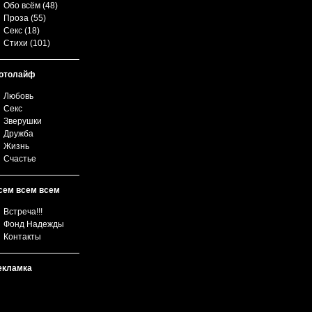
Обо всём
(48)
Проза
(55)
Секс
(18)
Стихи
(101)
отолайф
Любовь
Секс
Зверушки
Дружба
Жизнь
Счастье
сем всем всем
Встреча!!!
Фонд Надежды
Контакты
екламка