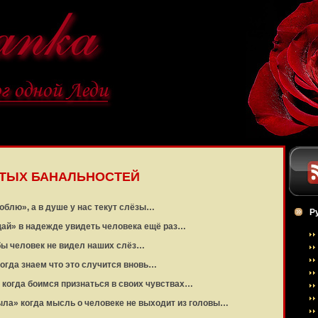
ТЫХ БАНАЛЬНОСТЕЙ
юблю», а в душе у нас текут слёзы…
Р
ай» в надежде увидеть человека ещё раз…
бы человек не видел наших слёз…
огда знаем что это случится вновь…
когда боимся признаться в своих чувствах…
ыла» когда мысль о человеке не выходит из головы…