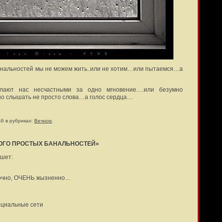
банальностей мы не можем жить..или не хотим…или пытаемся…а
лают нас несчастными за одно мгновение….или безумно
но слышать не просто слова…а голос сердца…
46 в рубриках:
Вечное
.
НОГО ПРОСТЫХ БАНАЛЬНОСТЕЙ»
шет:
очно, ОЧЕНЬ жызненно…
оциальные сети