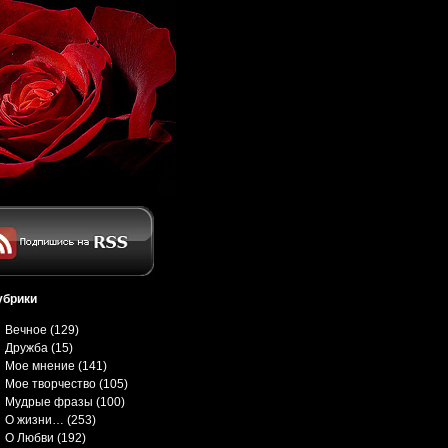
убрики
Вечное
(129)
Дружба
(15)
Мое мнение
(141)
Мое творчество
(105)
Мудрые фразы
(100)
О жизни…
(253)
О Любви
(192)