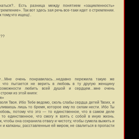
наться?.. Есть разница между понятием «зацикленность»
ремление». Так вот здесь зая речь все-таки идет о стремлении.
 тому,что ищещ!..
???
гу…Мне очень понравилась…недавно пережила такую же
 что пытается не верить в любовь в ту другую женщину
возможности любить всей душой и сердцем…мне очень
строки из этой книги:
оя»
воля Твоя. Ибо Тебе ведомо, сколь слабы сердца детей Твоих, и
аливаешь лишь то бремя, которое ему по силам нести. Ибо Ты
бовь, потому что это — то единственное, что в самом деле
 то единственное, что смогу я взять с собой в иную жизнь.
к, чтобы она сохранила отвагу и чистоту, чтобы сумела выжить и
и и капканы, расставленные ей миром, не свалиться в пропасти