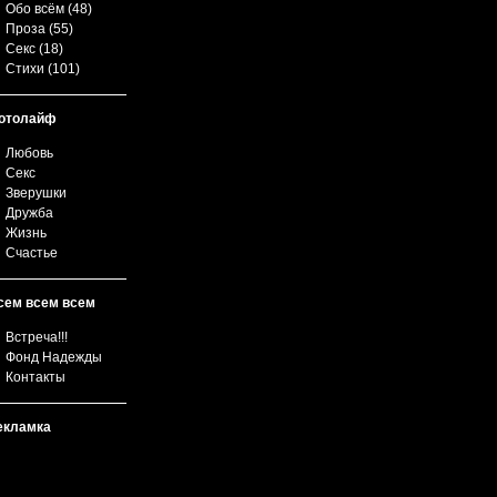
Обо всём
(48)
Проза
(55)
Секс
(18)
Стихи
(101)
отолайф
Любовь
Секс
Зверушки
Дружба
Жизнь
Счастье
сем всем всем
Встреча!!!
Фонд Надежды
Контакты
екламка