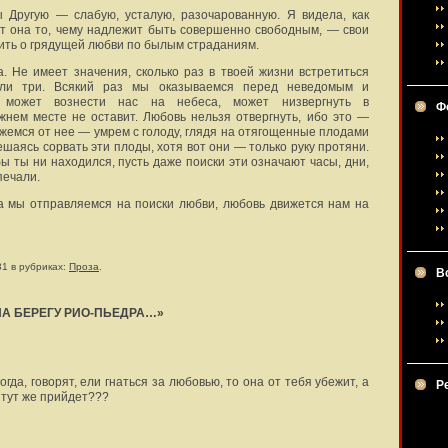
ы Другую — слабую, усталую, разочарованную. Я видела, как
т она то, чему надлежит быть совершенно свободным, — свои
дить о грядущей любви по былым страданиям.
. Не имеет значения, сколько раз в твоей жизни встретиться
ли три. Всякий раз мы оказываемся перед неведомым и
 может вознести нас на небеса, может низвергнуть в
Ф
нем месте не оставит. Любовь нельзя отвергнуть, ибо это —
жемся от нее — умрем с голоду, глядя на отягощенные плодами
ешаясь сорвать эти плоды, хотя вот они — только руку протяни.
бы ты ни находился, пусть даже поиски эти означают часы, дни,
печали.
гда мы отправляемся на поиски любви, любовь движется нам на
31 в рубриках:
Проза
.
В
НА БЕРЕГУ РИО-ПЬЕДРА…»
тогда, говорят, ели гнаться за любовью, то она от тебя убежит, а
Р
 тут же прийдет???