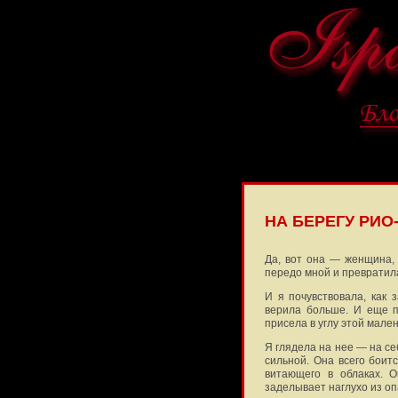
НА БЕРЕГУ РИ
Да, вот она — женщина, 
передо мной и превратила
И я почувствовала, как
верила больше. И еще по
присела в углу этой мале
Я глядела на нее — на се
сильной. Она всего боитс
витающего в облаках. О
заделывает наглухо из оп