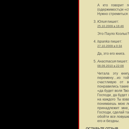
А кто говорит г
(одержимость)и «ст
Нужно стремиться к
Юлия
пишет:
25.10.2009 в 16:46
Это Пауло Коэльо
Ispanka
пишет:
27.10.2009 в 0:34
Да, это его книга.
Анастасия
пишет:
08.09.2010 в 22:08
Читала эту кни
перемену…из той
счастливую от 
понравились такие 
«да будет воля Тв
Господи, да будет 
на каждого Ты взв
понимаешь мою лю
принадлежит мне,
Господи, сделай та
обойти все ловушк
его и бездны.
ОСТАВЬТЕ ОТЗЫВ