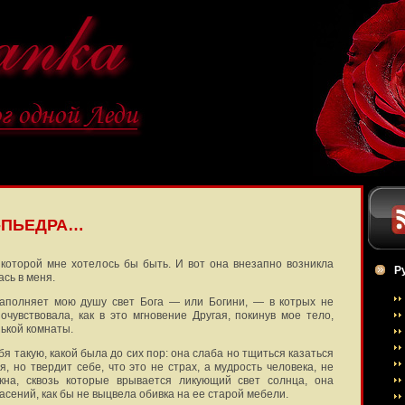
О-ПЬЕДРА…
которой мне хотелось бы быть. И вот она внезапно возникла
Р
сь в меня.
 заполняет мою душу свет Бога — или Богини, — в котрых не
чувствовала, как в это мгновение Другая, покинув мое тело,
нькой комнаты.
бя такую, какой была до сих пор: она слаба но тщиться казаться
я, но твердит себе, что это не страх, а мудрость человека, не
кна, сквозь которые врывается ликующий свет солнца, она
асений, как бы не выцвела обивка на ее старой мебели.