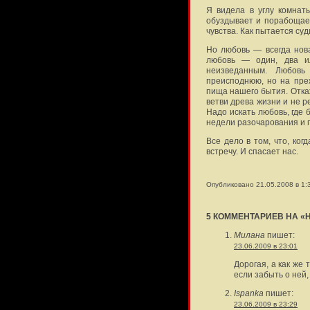
Я видела в углу комнат
обуздывает и порабощае
чувства. Как пытается су
Но любовь — всегда нова
любовь — один, два и
неизведанным. Любовь
преисподнюю, но на преж
пища нашего бытия. Отка
ветви древа жизни и не р
Надо искать любовь, где 
недели разочарования и 
Все дело в том, что, ко
встречу. И спасает нас.
Опубликовано 21.05.2008 в 1:
5 КОММЕНТАРИЕВ НА «
Милана
пишет:
23.06.2009 в 23:01
Дорогая, а как же 
если забыть о ней,
Ispanka
пишет:
23.06.2009 в 23:29