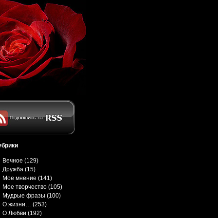
убрики
Вечное
(129)
Дружба
(15)
Мое мнение
(141)
Мое творчество
(105)
Мудрые фразы
(100)
О жизни…
(253)
О Любви
(192)