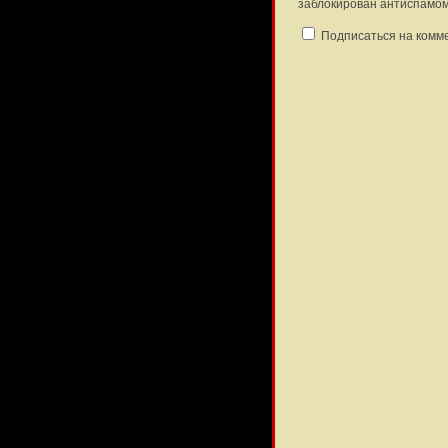
заблокирован антиспамом
Подписаться на комм