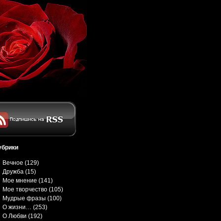
убрики
Вечное
(129)
Дружба
(15)
Мое мнение
(141)
Мое творчество
(105)
Мудрые фразы
(100)
О жизни…
(253)
О Любви
(192)