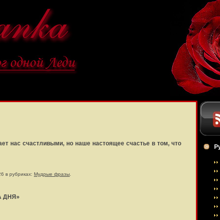
ает нас счастливыми, но наше настоящее счастье в том, что
Р
26 в рубриках:
Мудрые фразы
.
А ДНЯ»