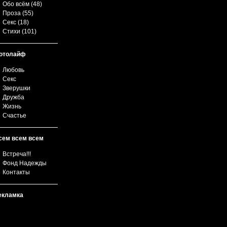
Обо всём
(48)
Проза
(55)
Секс
(18)
Стихи
(101)
отолайф
Любовь
Секс
Зверушки
Дружба
Жизнь
Счастье
сем всем всем
Встреча!!!
Фонд Надежды
Контакты
екламка