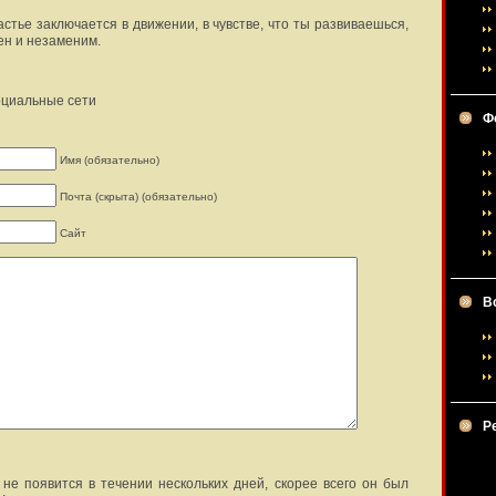
частье заключается в движении, в чувстве, что ты развиваешься,
ен и незаменим.
оциальные сети
Ф
Имя (обязательно)
Почта (скрыта) (обязательно)
Сайт
В
Р
не появится в течении нескольких дней, скорее всего он был