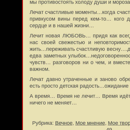
мы противостоять холоду души и мороз
Лечат счастливые моменты…когда счаст
привкусом вины перед кем-то… кого 
сердце и в нашей жизни…
Лечит новая ЛЮБОВЬ… придя как всег
нас своей свежестью и неповторимос
жить…переживать счастливую весну….
едва заметных улыбок…недоговоренно
чувств… разговоров ни о чем, и вмест
важном.
Лечат давно утраченные и заново обре
есть просто детская радость…ожидание
А время… Время не лечит… Время идёт 
ничего не меняет…
Рубрика:
Вечное
,
Мое мнение
,
Мое тво
49