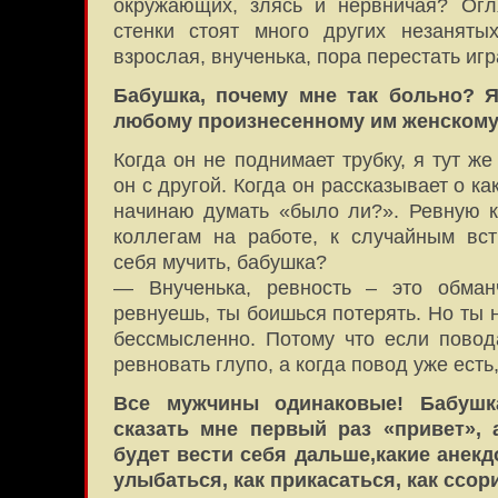
окружающих, злясь и нервничая? Огл
стенки стоят много других незаняты
взрослая, внученька, пора перестать игр
Бабушка, почему мне так больно? 
любому произнесенному им женскому
Когда он не поднимает трубку, я тут ж
он с другой. Когда он рассказывает о ка
начинаю думать «было ли?». Ревную к
коллегам на работе, к случайным вст
себя мучить, бабушка?
— Внученька, ревность – это обман
ревнуешь, ты боишься потерять. Но ты н
бессмысленно. Потому что если повода
ревновать глупо, а когда повод уже есть,
Все мужчины одинаковые! Бабушк
сказать мне первый раз «привет», 
будет вести себя дальше,какие анекд
улыбаться, как прикасаться, как ссор