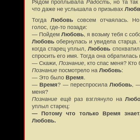
Рядом проплывала
Радость
, но та та
что даже не услышала о призывах
Любв
Тогда
Любовь
совсем отчаялась. Но
голос, где-то позади:
— Пойдем
Любовь
, я возьму тебя с соб
Любовь
обернулась и увидела старца. 
когда старец уплыл,
Любовь
спохватил
спросить его имя. Тогда она обратилась
— Скажи,
Познание
, кто спас меня? Кто
Познание
посмотрело на
Любовь
:
— Это было
Время
.
—
Время
? — переспросила
Любовь
, 
меня?
Познание
ещё раз взглянуло на
Люб
уплыл старец:
— Потому что только Время знает
Любовь.