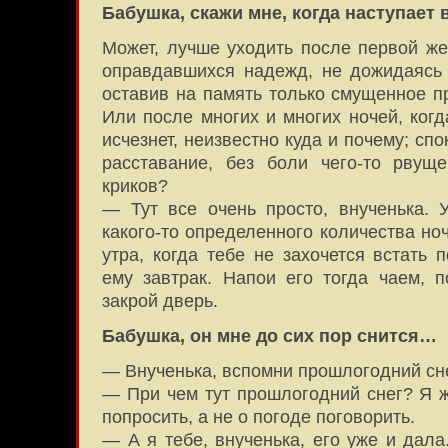
Бабушка, скажи мне, когда наступает
Может, лучше уходить после первой же
оправдавшихся надежд, не дожидаясь
оставив на память только смущенное п
Или после многих и многих ночей, когд
исчезнет, неизвестно куда и почему; сп
расставание, без боли чего-то рвущ
криков?
— Тут все очень просто, внученька. 
какого-то определенного количества но
утра, когда тебе не захочется встать 
ему завтрак. Напои его тогда чаем, 
закрой дверь.
Бабушка, он мне до сих пор снится…
— Внученька, вспомни прошлогодний сне
— При чем тут прошлогодний снег? Я ж
попросить, а не о погоде поговорить.
— А я тебе, внученька, его уже и дала