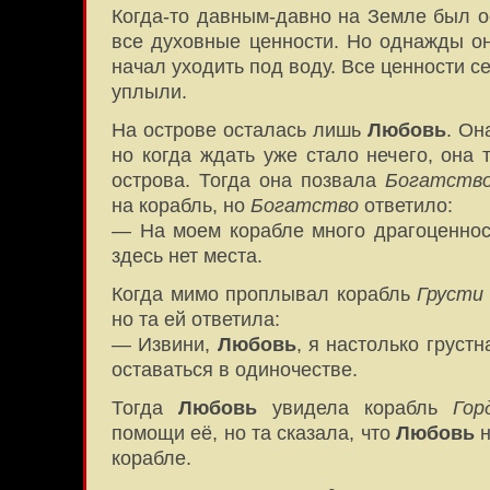
Когда-то давным-давно на Земле был о
все духовные ценности. Но однажды он
начал уходить под воду. Все ценности с
уплыли.
На острове осталась лишь
Любовь
. Он
но когда ждать уже стало нечего, она 
острова. Тогда она позвала
Богатств
на корабль, но
Богатство
ответило:
— На моем корабле много драгоценност
здесь нет места.
Когда мимо проплывал корабль
Грусти
но та ей ответила:
— Извини,
Любовь
, я настолько грустн
оставаться в одиночестве.
Тогда
Любовь
увидела корабль
Гор
помощи её, но та сказала, что
Любовь
н
корабле.