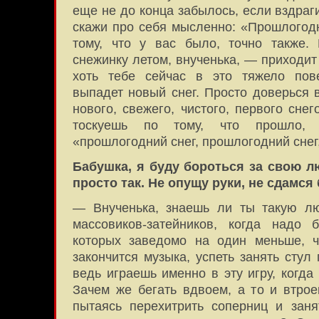
еще не до конца забылось, если вздраг
скажи про себя мысленно: «Прошлогодн
тому, что у вас было, точно также.
снежинку летом, внученька, — приходит
хоть тебе сейчас в это тяжело пове
выпадет новый снег. Просто доверься 
нового, свежего, чистого, первого сне
тоскуешь по тому, что прошло, 
«прошлогодний снег, прошлогодний снег
Бабушка, я буду бороться за свою л
просто так. Не опущу руки, не сдамся 
— Внученька, знаешь ли ты такую л
массовиков-затейников, когда надо б
которых заведомо на один меньше, ч
закончится музыка, успеть занять стул
ведь играешь именно в эту игру, когда
Зачем же бегать вдвоем, а то и втрое
пытаясь перехитрить соперниц и зан