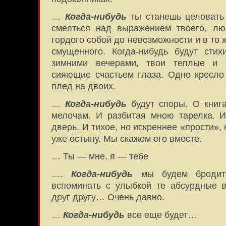
…
Когда-нибудь
ты станешь целовать 
смеяться над выражением твоего, л
гордого собой до невозможности и в то 
смущенного. Когда-нибудь будут стих
зимними вечерами, твои теплые и 
сияющие счастьем глаза. Одно кресло
плед на двоих.
…
Когда-нибудь
будут споры. О книга
мелочам. И разбитая мною тарелка. И
дверь. И тихое, но искреннее «прости», 
уже остыну. Мы скажем его вместе.
… Ты — мне, я — тебе
….
Когда-нибудь
мы будем бродит
вспоминать с улыбкой те абсурдные 
друг другу… Очень давно.
…
Когда-нибудь
все еще будет…