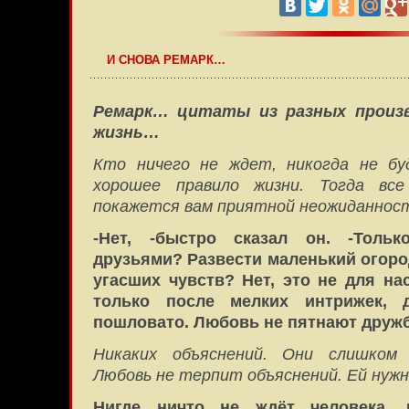
И СНОВА РЕМАРК…
Ремарк… цитаты из разных произ
жизнь…
Кто ничего не ждет, никогда не бу
хорошее правило жизни. Тогда в
покажется вам приятной неожиданнос
-Нет, -быстро сказал он. -Толь
друзьями? Развести маленький огоро
угасших чувств? Нет, это не для на
только после мелких интрижек, 
пошловато. Любовь не пятнают дружбо
Никаких объяснений. Они слишко
Любовь не терпит объяснений. Ей нужн
Нигде ничто не ждёт человека, 