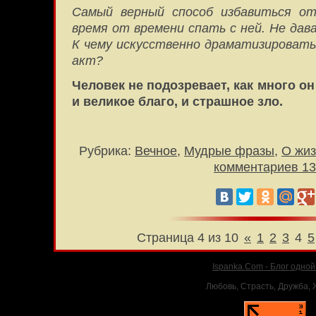
Самый верный способ избавиться о
время от времени спать с ней. Не дав
К чему искусственно драматизироват
акт?
Человек не подозревает, как много он
и великое благо, и страшное зло.
Рубрика:
Вечное
,
Мудрые фразы
,
О жиз
комментариев 13
Страница 4 из 10
«
1
2
3
4
5
Ispanka.Com - Блог одно
Любовь, Страсть, Дружба, Ж