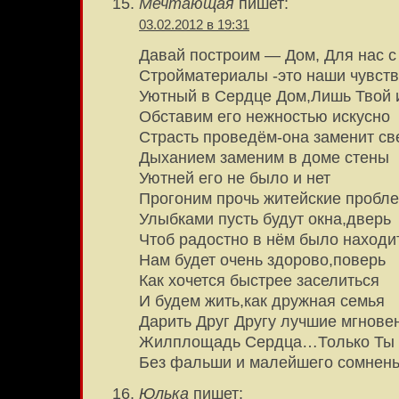
Мечтающая
пишет:
03.02.2012 в 19:31
Давай построим — Дом, Для нас с
Стройматериалы -это наши чувст
Уютный в Сердце Дом,Лишь Твой 
Обставим его нежностью искусно
Страсть проведём-она заменит св
Дыханием заменим в доме стены
Уютней его не было и нет
Прогоним прочь житейские пробл
Улыбками пусть будут окна,дверь
Чтоб радостно в нём было находи
Нам будет очень здорово,поверь
Как хочется быстрее заселиться
И будем жить,как дружная семья
Дарить Друг Другу лучшие мгнове
Жилплощадь Сердца…Только Ты 
Без фальши и малейшего сомнен
Юлька
пишет: