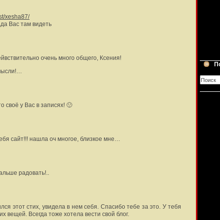
ist/xesha87/
ада Вас там видеть
ейвствительно очень много общего, Ксения!
П
мысли!…
о своё у Вас в записях! 🙂
ебя сайт!!! нашла оч многое, близкое мне…
альше радовать!..
ся этот стих, увидела в нем себя. Спасибо тебе за это. У тебя
х вещей. Всегда тоже хотела вести свой блог.