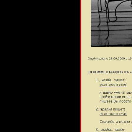
Опубликовано 28.06.2009 в 19
10 КОММЕНТАРИЕВ НА «
..xesha..
пишет:
30.06.2009 в 15:08
я давно уже читаю
свой и как ни стра
пишете Вы просто
Ispanka
пишет:
30.06.2009 в 15:38
Спасибо, а можно 
..xesha..
пишет: