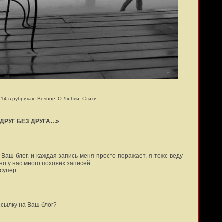
:14 в рубриках:
Вечное
,
О Любви
,
Стихи
.
ДРУГ БЕЗ ДРУГА…»
 Ваш блог, и каждая запись меня просто поражает, я тоже веду
нно у нас много похожих записей…
 супер
ссылку на Ваш блог?