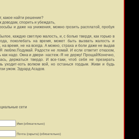
т, какое найти решение?
к доводам, спорить и убеждать,
росьбы и даже на унижения, можно грозить расплатой, пробуя
ылое, каждую светлую малость, и, с болью твердя, как горько в
года, поколебать на время, может быть вызвать жалость и
 на время, не на всегда. А можно, страха и боли даже не выдав
:-Я люблю.Подумай. Радости не ломай. И если ответит отказом,
ь как надо. Окна и двери- настеж.-Я не держу! Прощай!Конечно,
чась, держаться твердо. И все-таки, чтоб себя не презирать
вь уходит-хоть волком вой, но останься гордым. Живи и будь
лзи ужом. Эдуард Асадов.
оциальные сети
Имя (обязательно)
Почта (скрыта) (обязательно)