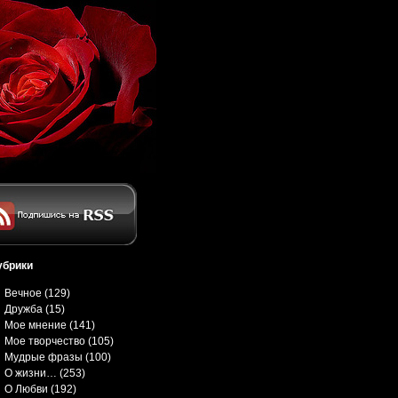
убрики
Вечное
(129)
Дружба
(15)
Мое мнение
(141)
Мое творчество
(105)
Мудрые фразы
(100)
О жизни…
(253)
О Любви
(192)