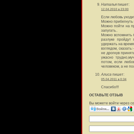
Наталья
пишет:
12.04.2010 в 23:00
Если любовь уходи
Можно прибегнуть 
Можно пойти на п
запугать..
Можно вспомнить б
разлуке пройдут 
удержать на время,
взглядом, сказать
не дрогнув принят
ужасно трудно,му
потом, если любо
человеком, а не по
Алиса
пишет:
05.04.2011 в 0:34
Спасибо!!!
ОСТАВЬТЕ ОТЗЫВ
Вы можете войти через с