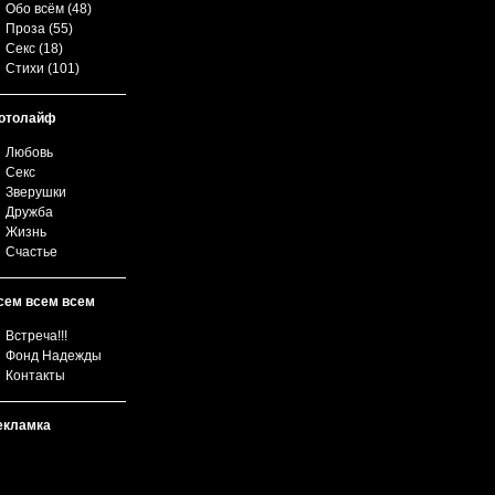
Обо всём
(48)
Проза
(55)
Секс
(18)
Стихи
(101)
отолайф
Любовь
Секс
Зверушки
Дружба
Жизнь
Счастье
сем всем всем
Встреча!!!
Фонд Надежды
Контакты
екламка