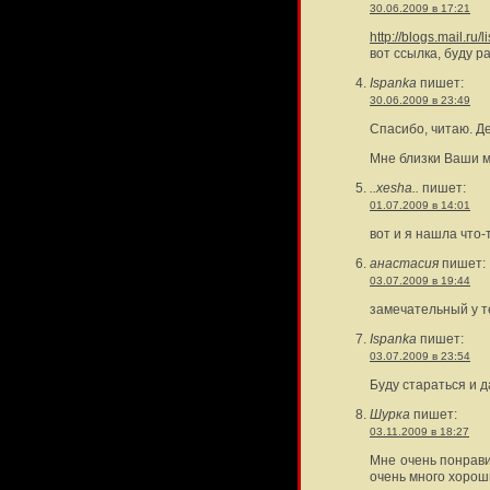
30.06.2009 в 17:21
http://blogs.mail.ru/l
вот ссылка, буду р
Ispanka
пишет:
30.06.2009 в 23:49
Спасибо, читаю. Д
Мне близки Ваши 
..xesha..
пишет:
01.07.2009 в 14:01
вот и я нашла что-т
анастасия
пишет:
03.07.2009 в 19:44
замечательный у т
Ispanka
пишет:
03.07.2009 в 23:54
Буду стараться и д
Шурка
пишет:
03.11.2009 в 18:27
Мне очень понравил
очень много хороши