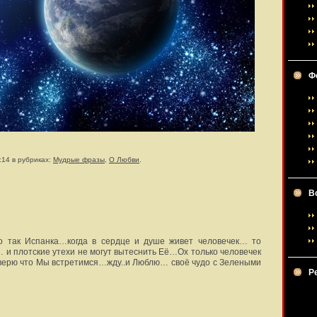
Ф
:14 в рубриках:
Мудрые фразы
,
О Любви
.
В
о так Испанка…когда в сердце и душе живет человечек… то
 и плотские утехи не могут вытеснить Её…Ох только человечек
я верю что Мы встретимся…жду..и Люблю… своё чудо с Зелеными
Р