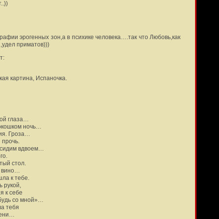
.))
графии эрогенных зон,а в психике человека….так что Любовь,как
,удел приматов)))
т:
кая картина, Испаночка.
ой глаза…
 окошком ночь…
ия. Гроза…
 прочь.
 сидим вдвоем…
го.
тый стол.
м вино…
ла к тебе.
ь рукой,
я к себе
будь со мной»…
ла тебя
лени…