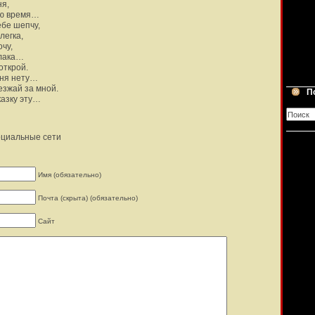
ня,
аю время…
ебе шепчу,
легка,
очу,
блака…
открой.
еня нету…
зжай за мной.
П
азку эту…
оциальные сети
Имя (обязательно)
Почта (скрыта) (обязательно)
Сайт