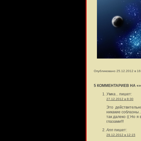
Опубликовано 25.12.2012 в 16
5 КОММЕНТАРИЕВ НА «»
Умка...
пишет:
27.12.2012 в 8:30
Это действительн
никакие соблазны…
так далеко (( Но 
глазами!!!
Ann
пишет:
29.12.2012 в 12:15