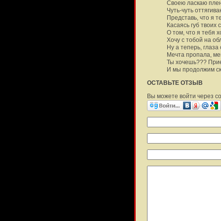
Своею ласкаю пле
Чуть-чуть оттягив
Представь, что я т
Касаясь губ твоих с
О том, что я тебя х
Хочу с тобой на о
Ну а теперь, глаза 
Мечта пропала, м
Ты хочешь??? Прие
И мы продолжим ск
ОСТАВЬТЕ ОТЗЫВ
Вы можете войти через с