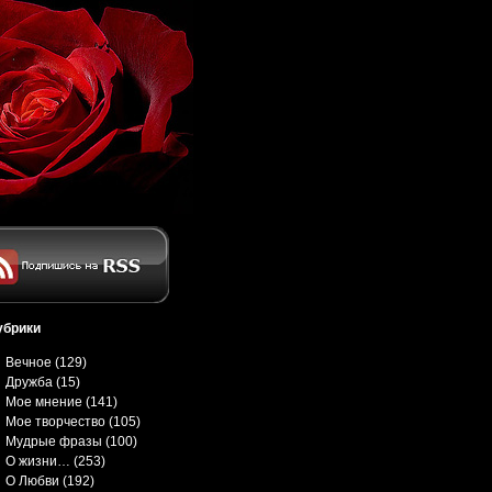
убрики
Вечное
(129)
Дружба
(15)
Мое мнение
(141)
Мое творчество
(105)
Мудрые фразы
(100)
О жизни…
(253)
О Любви
(192)