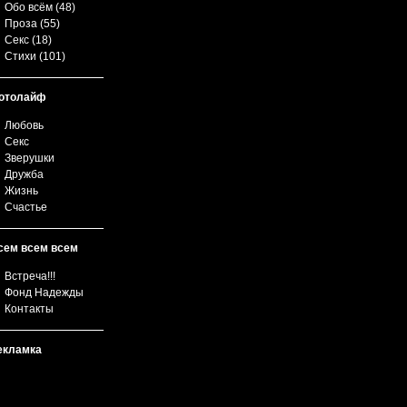
Обо всём
(48)
Проза
(55)
Секс
(18)
Стихи
(101)
отолайф
Любовь
Секс
Зверушки
Дружба
Жизнь
Счастье
сем всем всем
Встреча!!!
Фонд Надежды
Контакты
екламка