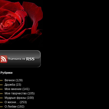
Рубрики
Вечное
(129)
Дружба
(15)
Мое мнение
(141)
Мое творчество
(105)
Мудрые фразы
(100)
О жизни…
(253)
О Любви
(192)