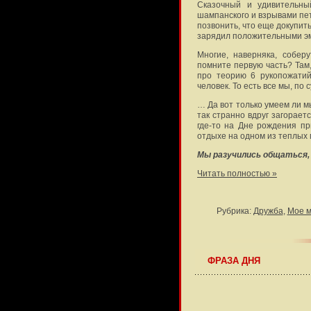
Сказочный и удивительны
шампанского и взрывами пет
позвонить, что еще докупит
зарядил положительными эм
Многие, наверняка, собер
помните первую часть? Там,
про теорию 6 рукопожатий
человек. То есть все мы, по
… Да вот только умеем ли м
так странно вдруг загорает
где-то на Дне рождения п
отдыхе на одном из теплых 
Мы разучились общаться,
Читать полностью »
Рубрика:
Дружба
,
Мое 
ФРАЗА ДНЯ