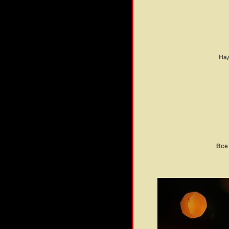
На
Все