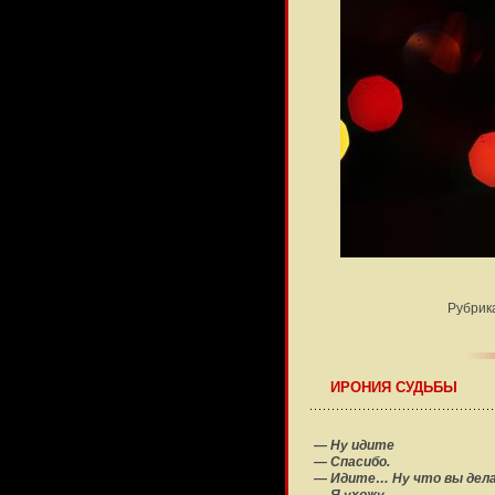
Рубрик
ИРОНИЯ СУДЬБЫ
— Ну идите
— Спасибо.
— Идите… Ну что вы дел