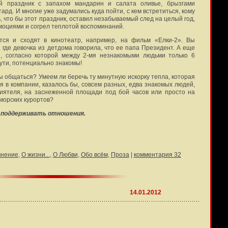
й праздник с запахом мандарин и салата оливье, брызгами
ард. И многие уже задумались куда пойти, с кем встретиться, кому
ь, что бы этот праздник, оставил незабываемый след на целый год,
оциями и согрел теплотой воспоминаний.
утся и сходят в кинотеатр, например, на фильм «Елки-2». Вы
 где девочка из детдома говорила, что ее папа Президент. А еще
, согласно которой между 2-мя незнакомыми людьми только 6
 сути, потенциально знакомы!
ы общаться? Умеем ли беречь ту минутную искорку тепла, которая
ся в компании, казалось бы, совсем разных, едва знакомых людей,
риятеля, на заснеженной площади под бой часов или просто на
морских курортов?
 поддерживать отношения.
мнение
,
О жизни...
,
О Любви
,
Обо всём
,
Проза
|
комментария 32
14.01.2012