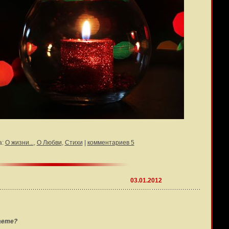
а:
О жизни...
,
О Любви
,
Стихи
|
комментариев 5
03.01.2012
аете?