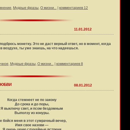
мнение
,
Мудрые фразы
,
О жизни...
|
комментариев 12
11.01.2012
подбрось монетку. Это не даст верный ответ, но в момент, когда
в воздухе, ты уже знаешь, на что надеешься.
ечное
,
Мудрые фразы
,
О жизни...
|
комментариев 8
ЛЮБВИ
08.01.2012
Когда стемнеет не по закону
До срока и до поры,
Я выключу свет, и псом бездомным
Выползу из конуры.
е бойся меня в этот сумрачный вечер,
Имя свое назови —
Я очень ценю случайные встречи