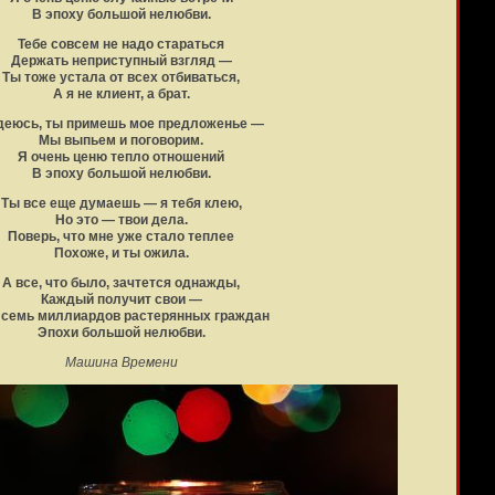
В эпоху большой нелюбви.
Тебе совсем не надо стараться
Держать неприступный взгляд —
Ты тоже устала от всех отбиваться,
А я не клиент, а брат.
деюсь, ты примешь мое предложенье —
Мы выпьем и поговорим.
Я очень ценю тепло отношений
В эпоху большой нелюбви.
Ты все еще думаешь — я тебя клею,
Но это — твои дела.
Поверь, что мне уже стало теплее
Похоже, и ты ожила.
А все, что было, зачтется однажды,
Каждый получит свои —
 семь миллиардов растерянных граждан
Эпохи большой нелюбви.
Машина Времени