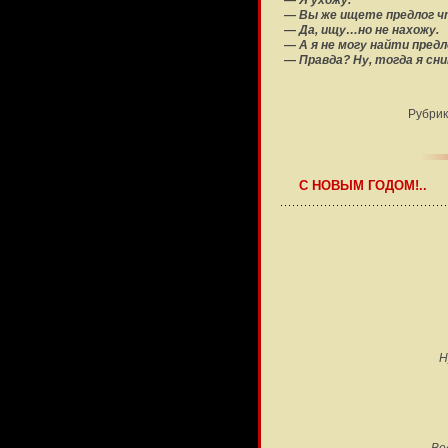
— Я ухожу.
— Вы же ищете предлог ч
— Да, ищу…но не нахожу.
— А я не могу найти пред
— Правда? Ну, тогда я сни
Рубрик
С НОВЫМ ГОДОМ!..
Н