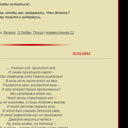
тобы остаться!..
лог, чтобы вас задержать. Что делать?
му пальто и задержусь.
а:
Вечное
,
О Любви
,
Проза
|
комментариев 12
01.01.2012
… Уходит год, приходит год,
И снова празднует народ –
Мы отмечаем года Нового рожденье!
В ноль-ноль часов всего на миг
Раздастся звон, раздастся крик –
А что потом? Какое продолженье?
Мы загадаем в этот час,
Чтоб жизнь порадовала нас –
у, не изысками, а лишь добром и миром,
И чтоб теплом согрела всех,
И чтоб был слышен детский смех,
И чтоб дефолтом нас не придавило!
Давайте верить в чудеса –
Ну, хоть на миг, на полчаса! –