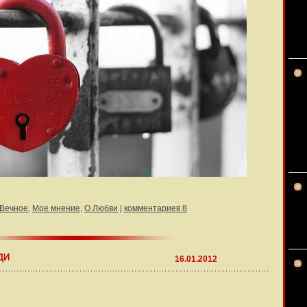
Вечное
,
Мое мнение
,
О Любви
|
комментариев 8
ДИ
16.01.2012