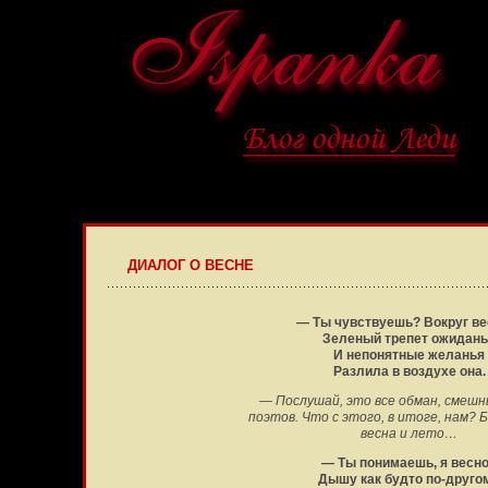
ДИАЛОГ О ВЕСНЕ
— Ты чувствуешь? Вокруг в
Зеленый трепет ожидан
И непонятные желанья
Разлила в воздухе она.
— Послушай, это все обман, смешн
поэтов. Что с этого, в итоге, нам? 
весна и лето…
— Ты понимаешь, я весн
Дышу как будто по-друго