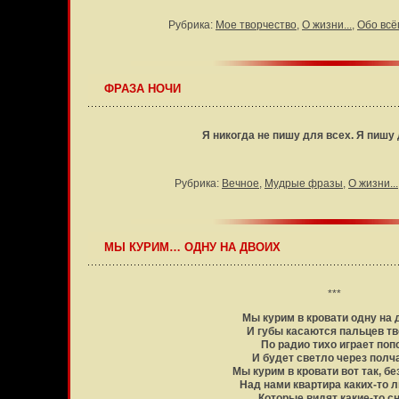
Рубрика:
Мое творчество
,
О жизни...
,
Обо всё
ФРАЗА НОЧИ
Я никогда не пишу для всех. Я пишу
Рубрика:
Вечное
,
Мудрые фразы
,
О жизни...
МЫ КУРИМ… ОДНУ НА ДВОИХ
***
Мы курим в кровати одну на 
И губы касаются пальцев тв
По радио тихо играет поп
И будет светло через полч
Мы курим в кровати вот так, без
Над нами квартира каких-то 
Которые видят какие-то с