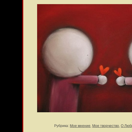
Рубрика:
Мое мнение
,
Мое творчество
,
О Люб