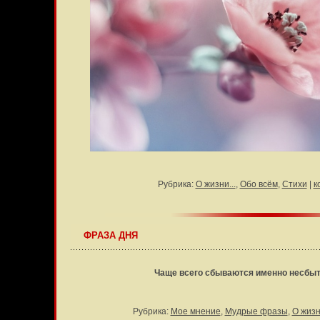
Рубрика:
О жизни...
,
Обо всём
,
Стихи
|
к
ФРАЗА ДНЯ
Чаще всего сбываются именно несбы
Рубрика:
Мое мнение
,
Мудрые фразы
,
О жизни