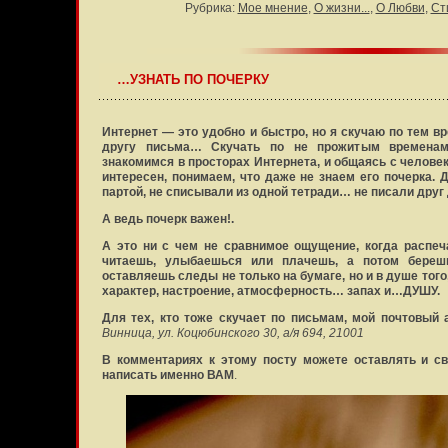
Рубрика:
Мое мнение
,
О жизни...
,
О Любви
,
Ст
…УЗНАТЬ ПО ПОЧЕРКУ
Интернет — это удобно и быстро, но я скучаю по тем в
другу письма… Скучать по не прожитым времена
знакомимся в просторах Интернета, и общаясь с человек
интересен, понимаем, что даже не знаем его почерка. 
партой, не списывали из одной тетради… не писали друг
А ведь почерк важен!.
А это ни с чем не сравнимое ощущение, когда распе
читаешь, улыбаешься или плачешь, а потом береш
оставляешь следы не только на бумаге, но и в душе тог
характер, настроение, атмосферность… запах и…ДУШУ.
Для тех, кто тоже скучает по письмам, мой почтовый ад
Винница, ул. Коцюбинского 30, а/я 694, 21001
В комментариях к этому посту можете оставлять и сво
написать именно
ВАМ
.