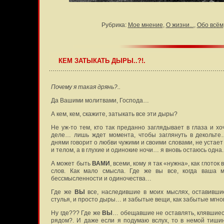
Рубрика:
Мое мнение
,
О жизни...
,
Обо всём
КЕМ ЗАТЫКАТЬ ДЫРЫ..?!.
Почему я такая дрянь?..
Да Вашими молитвами, Господа…
А кем, кем, скажите, затыкать все эти дыры?
Не уж-то тем, кто так преданно заглядывает в глаза и х
деле… лишь ждет момента, чтобы заглянуть в декольте
днями говорит о любви чужими и своими словами, не устае
и телом, а в глухие и одинокие ночи… я вновь остаюсь одна.
А может быть
ВАМИ
, всеми, кому я так «нужна», как глоток
слов. Как мало смысла. Где же вы все, когда ваша 
бессмысленности и одиночества…
Где же
ВЫ
все, наследившие в моих мыслях, оставивш
стулья, и просто дыры… и забытые вещи, как забытые мгн
Ну где??? Где же
ВЫ
… обещавшие не оставлять, клявшиес
рядом?. И даже если я подумаю вслух, то в немой тиши