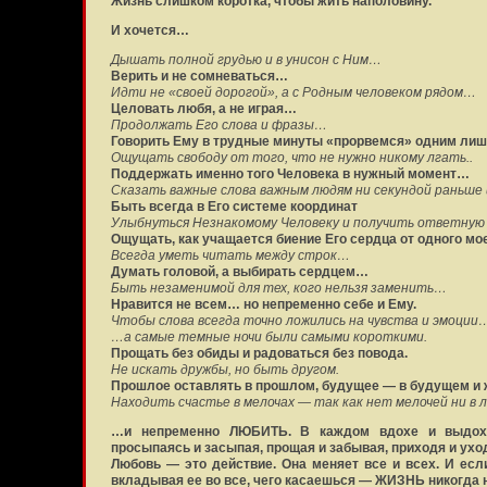
Жизнь слишком коротка, чтобы жить наполовину.
И хочется…
Дышать полной грудью и в унисон с Ним…
Верить и не сомневаться…
Идти не «своей дорогой», а с Родным человеком рядом…
Целовать любя, а не играя…
Продолжать Его слова и фразы…
Говорить Ему в трудные минуты «прорвемся» одним ли
Ощущать свободу от того, что не нужно никому лгать..
Поддержать именно того Человека в нужный момент…
Сказать важные слова важным людям ни секундой раньше 
Быть всегда в Его системе координат
Улыбнуться Незнакомому Человеку и получить ответную
Ощущать, как учащается биение Его сердца от одного мо
Всегда уметь читать между строк…
Думать головой, а выбирать сердцем…
Быть незаменимой для тех, кого нельзя заменить…
Нравится не всем… но непременно себе и Ему.
Чтобы слова всегда точно ложились на чувства и эмоции
…а самые темные ночи были самыми короткими.
Прощать без обиды и радоваться без повода.
Не искать дружбы, но быть другом.
Прошлое оставлять в прошлом, будущее — в будущем и 
Находить счастье в мелочах — так как нет мелочей ни в л
…и непременно ЛЮБИТЬ. В каждом вдохе и выдохе
просыпаясь и засыпая, прощая и забывая, приходя и ух
Любовь — это действие. Она меняет все и всех. И ес
вкладывая ее во все, чего касаешься — ЖИЗНЬ никогда н