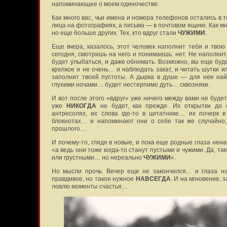
напоминающее о моем одиночестве.
Как много вас, чьи имена и номера телефонов остались в 
лица на фотографиях, а письма — в почтовом ящике. Как мн
но еще больше других. Тех, кто вдруг стали
ЧУЖИМИ
.
Еще вчера, казалось, этот человек наполнит тебя и тво
сегодня, смотришь на него и понимаешь: нет. Не наполнит
будет улыбаться, и даже обнимать. Возможно, вы еще буде
крепкое и не очень… и наблюдать закат, и читать шутки 
заполнит твоей пустоты. А дырка в душе — для нее найд
глухими ночами… будет нестерпимо дуть… сквозняки.
И вот после этого «вдруг» уже ничего между вами не будет 
уже
НИКОГДА
не будет, как прежде. Их открытки до 
антресолях, их слова где-то в цитатнике… их почерк 
блокнотах… и напоминают они о себе так же случайно,
прошлого…
И почему-то, глядя в новые, и пока еще родные глаза нен
«а ведь они тоже когда-то станут пустыми и чужими. Да, 
или грустными… но нереально
ЧУЖИМИ
«.
Но мысли прочь. Вечер еще не закончился… и глаза на
правдивое, но такое нужное
НАВСЕГДА
. И на мгновение, 
ловлю моменты счастья…