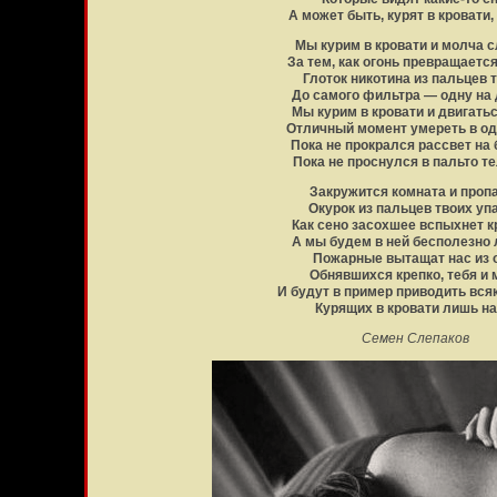
А может быть, курят в кровати,
Мы курим в кровати и молча 
За тем, как огонь превращается
Глоток никотина из пальцев т
До самого фильтра — одну на 
Мы курим в кровати и двигать
Отличный момент умереть в од
Пока не прокрался рассвет на 
Пока не проснулся в пальто т
Закружится комната и пропа
Окурок из пальцев твоих упа
Как сено засохшее вспыхнет к
А мы будем в ней бесполезно
Пожарные вытащат нас из 
Обнявшихся крепко, тебя и 
И будут в пример приводить вся
Курящих в кровати лишь н
Семен Слепаков