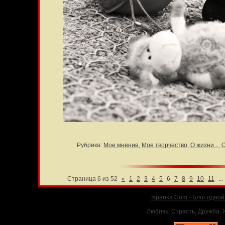
Рубрика:
Мое мнение
,
Мое творчество
,
О жизни...
,
О
Страница 6 из 52
«
1
2
3
4
5
6
7
8
9
10
11
...
Ispanka.Com - Блог одно
Любовь, Страсть, Дружба, Ж