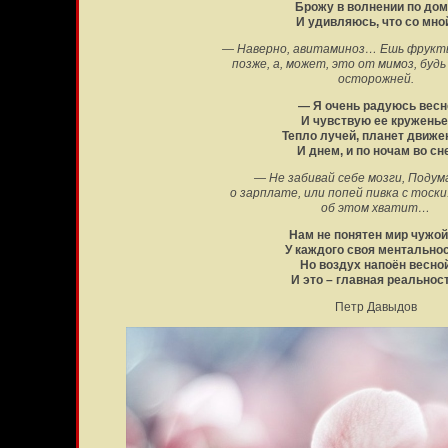
Брожу в волнении по дом
И удивляюсь, что со мно
— Наверно, авитаминоз… Ешь фрукты
позже, а, может, это от мимоз, будь
осторожней.
— Я очень радуюсь весн
И чувствую ее круженье
Тепло лучей, планет движе
И днем, и по ночам во сне
— Не забивай себе мозги, Подум
о зарплате, или попей пивка с тоски
об этом хватит…
Нам не понятен мир чужо
У каждого своя ментальнос
Но воздух напоён весно
И это – главная реальност
Петр Давыдов