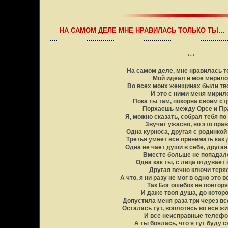
НА САМОМ ДЕЛЕ МНЕ НРАВИЛАСЬ ТОЛЬКО ТЫ…
***
На самом деле, мне нравилась т
Мой идеал и моё мерило
Во всех моих женщинах были тв
И это с ними меня мирил
Пока ты там, покорна своим ст
Порхаешь между Орсе и Пр
Я, можно сказать, собрал тебя п
Звучит ужасно, но это прав
Одна курноса, другая с родинкой 
Третья умеет всё принимать как 
Одна не чает души в себе, друга
Вместе больше не попадал
Одна как ты, с лица отдувает 
Другая вечно ключи теряе
А что, я ни разу не мог в одно это 
Так Бог ошибок не повторя
И даже твоя душа, до котор
Допустила меня раза три через вс
Осталась тут, воплотясь во все ж
И все неисправные телефо
А ты боялась, что я тут буду с