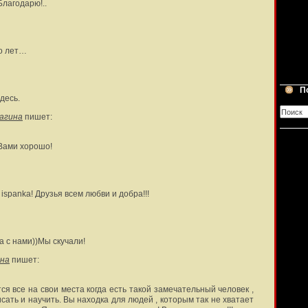
Благодарю!..
ко лет…
П
десь.
агина
пишет:
Вами хорошо!
spanka! Друзья всем любви и добра!!!
а с нами))Мы скучали!
на
пишет:
ся все на свои места когда есть такой замечательный человек ,
сать и научить. Вы находка для людей , которым так не хватает