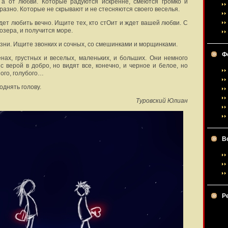
, а от любви. Которые радуются искренне, смеются громко и
разно. Которые не скрывают и не стесняются своего веселья.
дет любить вечно. Ищите тех, кто стОит и ждет вашей любви. С
озера, и получится море.
изни. Ищите звонких и сочных, со смешинками и морщинками.
Ф
нах, грустных и веселых, маленьких, и больших. Они немного
с верой в добро, но видят все, конечно, и черное и белое, но
ного, голубого…
однять голову.
Туровский Юлиан
В
Р