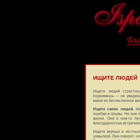
ИЩИТЕ ЛЮДЕЙ
Ищите людей страстных
поднимешь — не увидишь
как
ое их бесчисленное мн
Ищите своих людей.
Им
ошибки и срывы. Но они г
жизни. Они в чем-то лу
благодарностью встречают
Ищите верных и честных
ухмылкой. Они говорят, чт