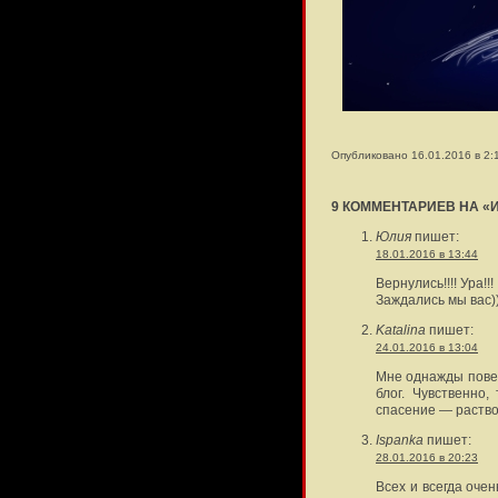
Опубликовано 16.01.2016 в 2:
9 КОММЕНТАРИЕВ НА «
Юлия
пишет:
18.01.2016 в 13:44
Вернулись!!!! Ура!!!
Заждались мы вас)
Katalina
пишет:
24.01.2016 в 13:04
Мне однажды пове
блог. Чувственно,
спасение — раство
Ispanka
пишет:
28.01.2016 в 20:23
Всех и всегда оче