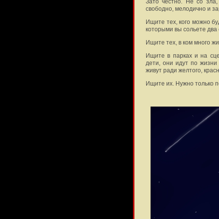
Зато честно. Не со зла
свободно, мелодично и за
Ищите тех, кого можно бу
которыми вы сольете два 
Ищите тех, в ком много ж
Ищите в парках и на сце
дети, они идут по жизни 
живут ради желтого, крас
Ищите их. Нужно только п