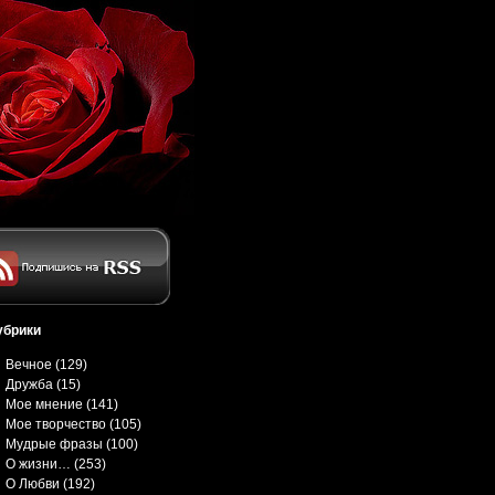
убрики
Вечное
(129)
Дружба
(15)
Мое мнение
(141)
Мое творчество
(105)
Мудрые фразы
(100)
О жизни…
(253)
О Любви
(192)