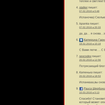
теплее и светлее! 
stalker
пишет:
07.02.2016 в 0:48
Испаночка) Сколь
Ispanka
пишет:
07.02.2016 в 20:33
да, да… я снова…з
Катерина Гарн
18.02.2016 в 10:19
С Вами легче…. С 
sexcodex
пишет:
20.02.2016 в 12:56
Потрясающий блог i
Катенька
пишет:
20.02.2016 в 18:53
Испанкааа,вы снов
Раиса Щербини
10.03.2016 в 0:13
Спасибо! Становит
который может опи