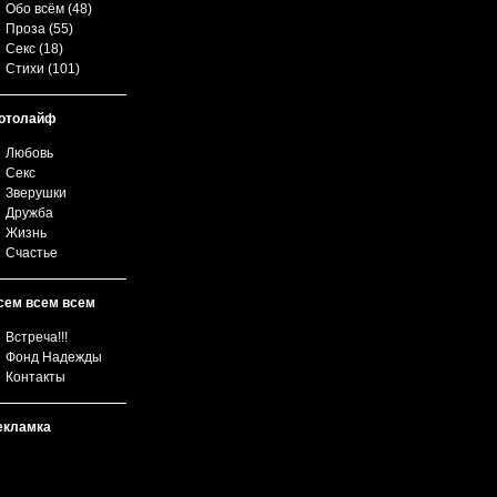
Обо всём
(48)
Проза
(55)
Секс
(18)
Стихи
(101)
отолайф
Любовь
Секс
Зверушки
Дружба
Жизнь
Счастье
сем всем всем
Встреча!!!
Фонд Надежды
Контакты
екламка