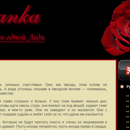
, сильных, счастливых. Они, как звезды, пока голову не
Р
. А когда утонешь глазами в звездном молоке — понимаешь,
ожество.
 также страшно и больно. У них тоже бывают черные дни,
отовы идти сквозь страх, они влияют на ход вещей, задают темп
чше, в чем-то хуже. Они не завидуют и не жалуются. Они с
 подарки судьбы и любят себя за то, что удача им улыбается.
. Которые не будут прятать злость и слезы за лицемерием и
о думают. Пусть иногда неприятно, пусть иногда прямо в сердце.