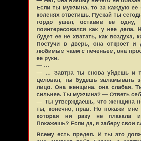
— Нет, она никому ничего не обязан
Если ты мужчина, то за каждую ее 
коленях ответишь. Пускай ты сегод
гордо ушел, оставив ее одну,
поинтересовался как у нее дела. 
будет ее не хватать, как воздуха,
Постучи в дверь, она откроет и 
любимым чаем с печеньем, она прос
ее руки.
— …
— … Завтра ты снова уйдешь и т
целовал, ты будешь заламывать з
лицо. Она женщина, она слабая. 
сильнее. Ты мужчина? — Ответь себе
— Ты утверждаешь, что женщина н
ты, конечно, прав. Но покажи мне
которая ни разу не плакала и
Покажешь? Если да, я заберу свои с
Всему есть предел. И ты это дол